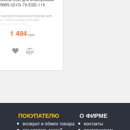
NWS 021G-79-ESD-115
 распространенная форма для
ы с печатными платами,
сами и в области
онии. Ровные внутренние
1 494
хности, кромки закруглены, края
грн.
ты на 45°.
ПОКУПАТЕЛЮ
О ФИРМЕ
возврат и обмен товара
контакты
как сделать заказ?
поставщикам