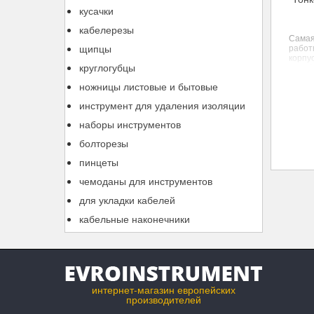
кусачки
кабелерезы
Самая
щипцы
работ
корпу
круглогубцы
телеф
повер
ножницы листовые и бытовые
изогну
инструмент для удаления изоляции
наборы инструментов
болторезы
пинцеты
чемоданы для инструментов
для укладки кабелей
кабельные наконечники
интернет-магазин европейских
производителей