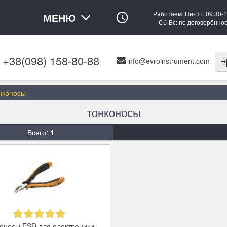
Работаем: Пн-Пт. 09:30-1
МЕНЮ
Сб-Вс: по договорённо
+38(098) 158-80-88
info@evroinstrument.com
нконосы
тонконосы
Всего:
1
оносы ESD для електроники