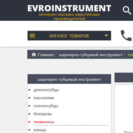
интернет-магазин европейских
производителей
КАТАЛОГ
ТОВАРОВ
Главная
шарнирно-губцевый инструмент
то
шарнирно-губцевый инструмент
длинногубцы
пассатижи
плоскогубцы
бокорезы
тонконосы
клещи
Тонк