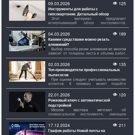
этом инструмент. Ріжучие кромки, которые
09.03.2026
125
надійно фиксируются, можно использовать
Инструменты для работы с
безпечными ножами Slim Knips для
гипсокартоном: Детальный обзор
транспортировки и предварительной
подготовки к роботу.
Этот материал предлагает
исчерпывающий обзор инструментов,
необходимых для монтажа гипсокартона.
Хотя процесс работы с гипсокартоном
04.03.2026
189
может показаться простым, для его
Какими средствами можно резать
качественного исполнения требуется
алюминий?
значительный арсенал инструментов и
вспомогательных приспособлений.
Выбор способа резки алюминия во многом
зависит от толщины листа и объема работ.
Если предстоит немного операций и листы
не очень толстые, достаточно использовать
02.03.2026
135
ручные инструменты. Однако при большом
Топ-производители профессиональных
количестве разрезов или регулярном
пылесосов
проведении таких работ лучше обзавестись
более профессиональным оборудованием.
При оценке следует учитывать множество
Также важно учитывать, требуется ли делать
аспектов. К примеру, может подойти
небольшой прямой надрез или нужно
определенный имидж или оттенок корпуса,
раскраивать большие листы по сложным
удобство размещения элементов
22.01.2026
120
контурам.
управления? Конечно! Но это главное.
Рожковый ключ с автоматической
Гораздо критически обратит внимание на
подстройкой
мощность – именно она определяет,
насколько хорошо прибор будет бороться с
Многие мастера мечтают об
пылью и всяким мелким стыдом, всегда
универсальном инструменте, умеющем
появляющимся неоткуда.
работать с разными метрическими и
дюймовыми размерами. Они хотят, чтобы
17.12.2024
211
один ключ мог заменить целый набор
График работы Новой почты на
рожковых ключей, автоматически