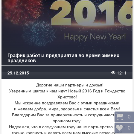
График работы предприятия во время зимних
праздников
25.12.2015
1211
Дорогие наши партнеры и друзья!
Уверенным шагом к нам идут Новый 2016 Год и Рождество
Христово!
Мы искренне поздравляем Вас с этими праздниками
и желаем добра, мира, здоровья и счастья всем Вам!
Благодарим Вас за приверженность и сотрудничество в
Корз
0
прошлом году!
Надеемся, что в следующем году наше партнерство будет
Отло
0
только крепнуть и давать всем нам высокие результаты!