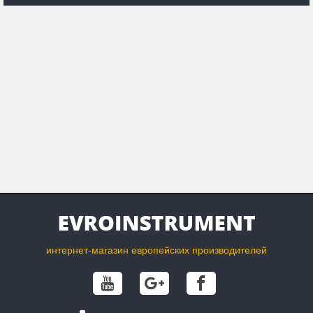
Чтобы сделать ваши тыквы чрезвычайно
жуткими и впечатляющими в этом году,
KNIPEX представляет не только CutiX®
Универсальный нож, но также и Складной
нож для электриков и наши ножи для
кабелей и зачисток – важнейшие
инструменты для вашего опыта резьбы из
тыквы.
интернет-магазин европейских производителей