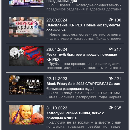
праздничные дни
подстраиваясь под гайки и винты разных
диаметров.
Во время новогодне-рождественских
праздников отделения и адресная доставка
Новой почты будут работать по следующему
графику:
27.09.2024
190
Обновление. KNIPEX. Новые инструменты
осень 2024
Новые высококачественные инструменты
– для лучшего мастерства. Пришло время
снова обновить свой дневник! Третий в этом
году KNIPEXupdate снова приносит свежие
26.04.2024
217
новинки от KNIPEX
Резка труб: быстрее и проще с помощью
KNIPEX
Трубы – они проходят через наши здания,
транспортируют нашу жидкость и играют
решающую роль в многочисленных отраслях
промышленности. От водопроводных и
22.11.2023
221
газовых труб до систем отопления и
Black Friday Sale 2023 СТАРТОВЛА! Самая
кондиционирования трубы являются
большая распродажа года!
незаменимыми строительными элементами
нашего современного мира.
Black Friday Sale 2023 СТАРТОВAЛА!
Самая большая распродажа года! Черная
пятница — самая большая распродажа
года, которая пройдет с 23.11.23 по 30.11.23
31.10.2023
265
в магазине evroinstrument.com. Вас ждут
Хэллоуин: Резьба тыквы, легко с
скидки на все товары. Черная пятница — тот
помощью KNIPEX
день, когда можно совершить желаемую
покупку со скидкой на все товары вне
Хэллоуин не за горами – а вместе с ним
зависимости от суммы покупки.
популярна традиция резьбы по тыкве.