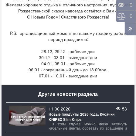
Желаем хорошего отдыха и отличного настроения, пусть чудо
Прос
0
Рождественской сказки навсегда остаётся с Вами!
Срав
0
С Новым Годом! Счастливого Рождества!
P.S. организационный момент по нашему графику работы в
период праздников:
28.12, 29.12 - рабочие дни
30.12 - 03.01 - выходные дни
04.01, 05.01 - рабочие дни
06.01 - сокращенный день до 13.00год.
07.01 - 10.01 - выходные дни
Другие новости раздела
11.06.2026
53
Новые продукты 2026 года: Кусачки
KNIPEX Slim Knips
В этом случае можно легко затянуть
кабельные ленты, обрезать их вращение и
при необходимости снять, не снимая при