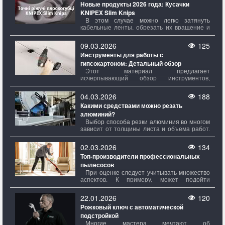
Новые продукты 2026 года: Кусачки
KNIPEX Slim Knips
В этом случае можно легко затянуть
кабельные ленты, обрезать их вращение и
при необходимости снять, не снимая при
этом инструмент. Ріжучие кромки, которые
09.03.2026
125
надійно фиксируются, можно использовать
Инструменты для работы с
безпечными ножами Slim Knips для
гипсокартоном: Детальный обзор
транспортировки и предварительной
подготовки к роботу.
Этот материал предлагает
исчерпывающий обзор инструментов,
необходимых для монтажа гипсокартона.
Хотя процесс работы с гипсокартоном
04.03.2026
188
может показаться простым, для его
Какими средствами можно резать
качественного исполнения требуется
алюминий?
значительный арсенал инструментов и
вспомогательных приспособлений.
Выбор способа резки алюминия во многом
зависит от толщины листа и объема работ.
Если предстоит немного операций и листы
не очень толстые, достаточно использовать
02.03.2026
134
ручные инструменты. Однако при большом
Топ-производители профессиональных
количестве разрезов или регулярном
пылесосов
проведении таких работ лучше обзавестись
более профессиональным оборудованием.
При оценке следует учитывать множество
Также важно учитывать, требуется ли делать
аспектов. К примеру, может подойти
небольшой прямой надрез или нужно
определенный имидж или оттенок корпуса,
раскраивать большие листы по сложным
удобство размещения элементов
22.01.2026
120
контурам.
управления? Конечно! Но это главное.
Рожковый ключ с автоматической
Гораздо критически обратит внимание на
подстройкой
мощность – именно она определяет,
насколько хорошо прибор будет бороться с
Многие мастера мечтают об