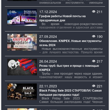
пылью и всяким мелким стыдом, всегда
универсальном инструменте, умеющем
появляющимся неоткуда.
работать с разными метрическими и
дюймовыми размерами. Они хотят, чтобы
17.12.2024
211
один ключ мог заменить целый набор
График работы Новой почты на
рожковых ключей, автоматически
праздничные дни
подстраиваясь под гайки и винты разных
диаметров.
Во время новогодне-рождественских
праздников отделения и адресная доставка
Новой почты будут работать по следующему
графику:
27.09.2024
190
Обновление. KNIPEX. Новые инструменты
осень 2024
Новые высококачественные инструменты
– для лучшего мастерства. Пришло время
снова обновить свой дневник! Третий в этом
году KNIPEXupdate снова приносит свежие
26.04.2024
217
новинки от KNIPEX
Резка труб: быстрее и проще с помощью
KNIPEX
Трубы – они проходят через наши здания,
транспортируют нашу жидкость и играют
решающую роль в многочисленных отраслях
промышленности. От водопроводных и
22.11.2023
221
газовых труб до систем отопления и
Black Friday Sale 2023 СТАРТОВЛА! Самая
кондиционирования трубы являются
большая распродажа года!
незаменимыми строительными элементами
нашего современного мира.
Black Friday Sale 2023 СТАРТОВAЛА!
Самая большая распродажа года! Черная
пятница — самая большая распродажа
года, которая пройдет с 23.11.23 по 30.11.23