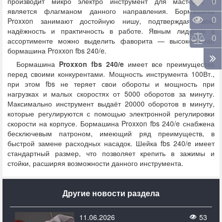
производит микро электро инструмент для мастеров и
Отло
0
является флагманом данного направления. Бормашины
Прос
0
Proxxon занимают достойную нишу, подтверждая свою
надёжность и практичность в работе. Явным лидером в
Срав
0
ассортименте можно выделить фаворита — высокоточная
бормашина Proxxon fbs 240/e.
Бормашина
Proxxon fbs 240/e
имеет все преимущества
перед своими конкурентами. Мощность инструмента 100Вт.,
при этом fbs не теряет свои обороты и мощность при
нагрузках и малых скоростях от 5000 оборотов за минуту.
Максимально инструмент выдаёт 20000 оборотов в минуту,
которые регулируются с помощью электронной регулировки
скорости на корпусе. Бормашина Proxxon fbs 240/e снабжена
бесключевым патроном, имеющий ряд преимуществ, в
быстрой замене расходных насадок. Шейка fbs 240/e имеет
стандартный размер, что позволяет крепить в зажимы и
стойки, расширяя возможности данного инструмента.
Другие новости раздела
11.06.2026
53