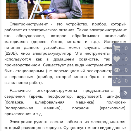
Электроинструмент
- это устройство, прибор, который
работает от электрического питания. Также электроинструмент
это оборудование, которое обрабатывает какие-либо
материалов (дерево, бетон, металл и т.д.). Источником
питания данного устройства может служить электросеть
Корз
0
(220В), либо электроаккумулятор. Эти инструменты широко
используются как в домашнем хозяйстве, так и на
Отло
0
производственном. Существует два вида инструментов: может
Прос
0
быть стационарным (не перемещаемый электроинструмент),
и переносным (прибор, который можно брать с собой на
Срав
0
выполнение работ).
Различные электроинструменты предназначены для
сверления (дрель, перфоратор, шуруповерт), шлифовки
(болгарка, шлифовальная машинка), полировки
(
полировочная машина
), покраски (краскопульт),
приклеивания и т.д.
Электроинструмент состоит обычно из электродвигателя,
который размещен в корпусе. Существует много видов данных