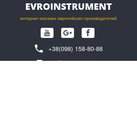
интернет-магазин европейских производителей
+38(098) 158-80-88
info@evroinstrument.com
ПОКУПАТЕЛЮ
О ФИРМЕ
возврат и обмен товара
контакты
как сделать заказ?
поставщикам
доставка
© 2015 - 2026. Интернет-магазин «Магазин інструменту» Все права
защищены.