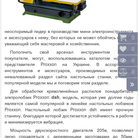
неоспоримый лидер в производстве мини электроинструмента
и аксессуаров к нему, без которых не может обойтись ни один
Корз
0
уважающий себя мастеровой и хозяйственник.
Отло
0
Пополнить свой арсенал инструментом Proxxon
покупатели, могут, воспользовавшись каталогом на сайте
Прос
0
представителя Proxxon на Украине. В ассортименте
инструментов и аксессуаров, производимых компанией,
Срав
0
немаловажный раздел сайта настольные станки, о самой
популярной модели мы и поговорим этом разделе.
Для обработки криволинейных распилов понадобиться
элктролобзик Proxxon
dsh
, модель, которая уже долгие годы
является самой популярной в линейке настольных лобзиков
Proxxon. Настольный лобзик Proxxon dsh имеет прочную
станину, благодаря которой достигается устойчивость в работе
и минимизируется вибрация.
Мощность двухскоростного двигателя 205в, позволяют
легко справляться с деревянными заготовками до 50мм,