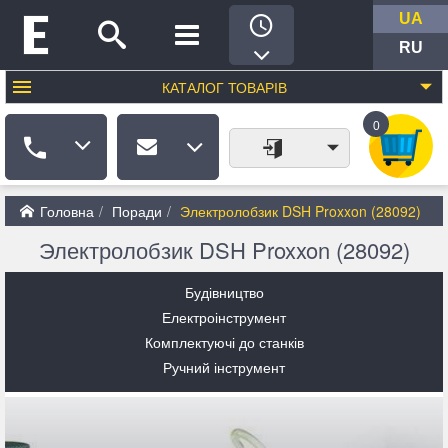
UA
RU
КАТАЛОГ
ТОВАРІВ
0
Головна
Поради
Электролобзик DSH Proxxon (28092)
Электролобзик DSH Proxxon (28092)
Будівництво
Електроінструмент
Комплектуючі до станків
Ручний інструмент