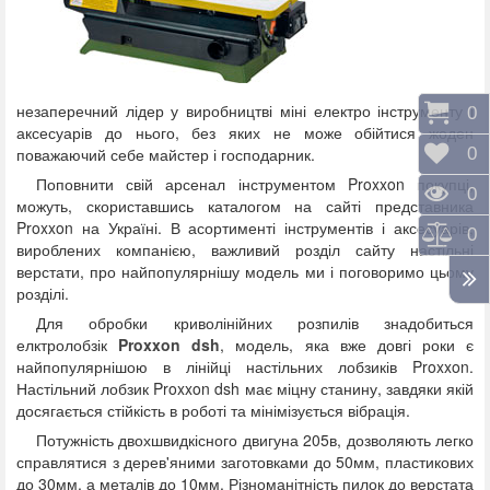
незаперечний лідер у виробництві міні електро інструменту і
Коши
0
аксесуарів до нього, без яких не може обійтися жоден
Відк
0
поважаючий себе майстер і господарник.
Поповнити свій арсенал інструментом Proxxon покупці,
Пере
0
можуть, скориставшись каталогом на сайті представника
Proxxon на Україні. В асортименті інструментів і аксесуарів,
Порі
0
вироблених компанією, важливий розділ сайту настільні
верстати, про найпопулярнішу модель ми і поговоримо цьому
розділі.
Для обробки криволінійних розпилів знадобиться
елктролобзік
Proxxon dsh
, модель, яка вже довгі роки є
найпопулярнішою в лінійці настільних лобзиків Proxxon.
Настільний лобзик Proxxon dsh має міцну станину, завдяки якій
досягається стійкість в роботі та мінімізується вібрація.
Потужність двохшвидкісного двигуна 205в, дозволяють легко
справлятися з дерев'яними заготовками до 50мм, пластикових
до 30мм, а металів до 10мм. Різноманітність пилок до верстата