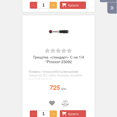
Купити
-
+
Трещітка «стандарт» С на 1/4
"Proxxon 23092
Плавна і точна робота механізму
трещітки (52 зуба) передає великий
крутний момент.
725
грн.
Купити
-
+