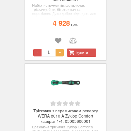
Набір інструментів, що включає
тріскачку, біти, бітотримач та
перехідник. Дуже добре підходить для
універсального використання та
4 928
виконання великого числа робіт. Ручка-
грн.
тріскачка для бітів та особливо швидкої
роботи, коли загвинчування через брак
місця за допомогою машин або
звичайним ручним інструментом не
можливе.
Купити
-
+
Тріскачка з перемикачем реверсу
WERA 8010 A Zyklop Comfort
квадрат 1/4, 05005600001
Вражаюча тріскачка Zyklop Comfort у