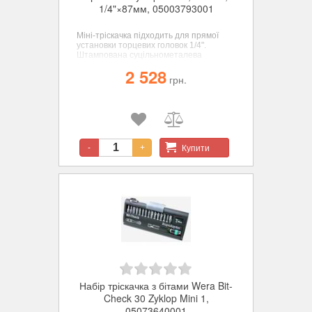
1/4"×87мм, 05003793001
Міні-тріскачка підходить для прямої
установки торцевих головок 1/4".
Штампована суцільнометалева
конструкція забезпечує момент сили
2 528
більше 65 Нм. Тонкий механізм
грн.
зачеплення тріскачки і малий кут
повернення 6°. Просте перемикання
реверсу. Ідеально для роботи у
вузькому просторі.
Купити
-
+
Набір тріскачка з бітами Wera Bit-
Check 30 Zyklop Mini 1,
05073640001