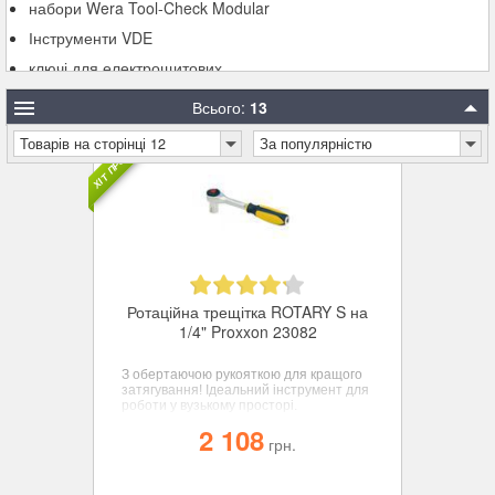
набори Wera Tool-Check Modular
Інструменти VDE
ключі для електрощитових
набір біт
Всього:
13
Wera 2go (система підсумків)
ХІТ ПРОДАЖУ
Товарів на сторінці 12
За популярністю
Ротаційна трещітка ROTARY S на
1/4" Proxxon 23082
З обертаючою рукояткою для кращого
затягування! Ідеальний інструмент для
роботи у вузькому просторі.
2 108
грн.