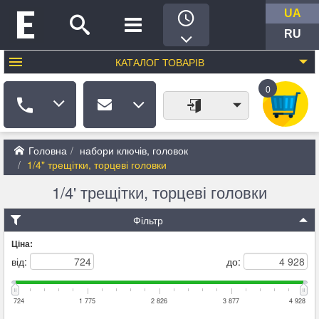
UA
RU
КАТАЛОГ
ТОВАРІВ
0
Головна
набори ключів, головок
1/4" трещітки, торцеві головки
1/4' трещітки, торцеві головки
Фільтр
Ціна:
від:
до:
724
1 775
2 826
3 877
4 928