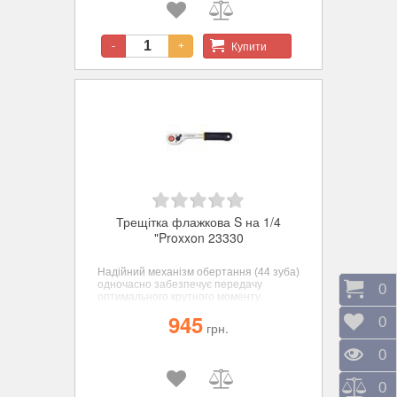
Купити
-
+
Трещітка флажкова S на 1/4
"Proxxon 23330
Надійний механізм обертання (44 зуба)
одночасно забезпечує передачу
Коши
0
оптимального крутного моменту.
945
Відк
0
грн.
Пере
0
Порі
0