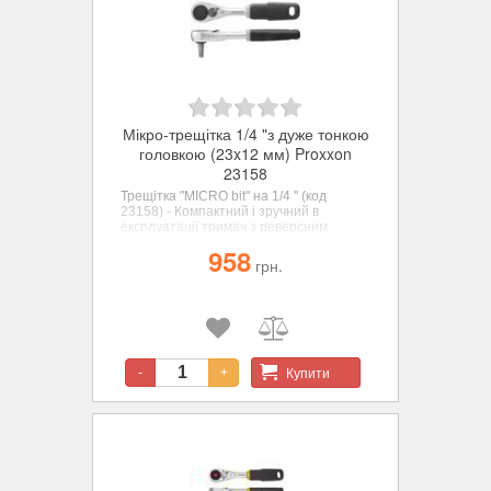
Мікро-трещітка 1/4 "з дуже тонкою
головкою (23x12 мм) Proxxon
23158
Трещітка "MICRO bit" на 1/4 '' (код
23158) - Компактний і зручний в
експлуатації тримач з реверсним
механізмом для торцевих головок і біт
958
різної конфігурації.
грн.
Купити
-
+