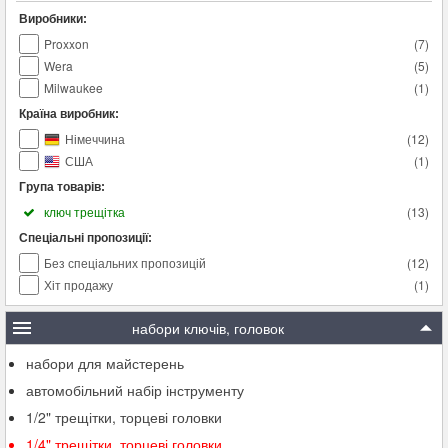
Виробники:
Proxxon
(
7
)
Wera
(
5
)
Milwaukee
(
1
)
Країна виробник:
Німеччина
(
12
)
США
(
1
)
Група товарів:
ключ трещітка
(
13
)
Спеціальні пропозиції:
Без спеціальних пропозицій
(
12
)
Хіт продажу
(
1
)
набори ключів, головок
набори для майстерень
автомобільний набір інструменту
1/2" трещітки, торцеві головки
1/4" трещітки, торцеві головки