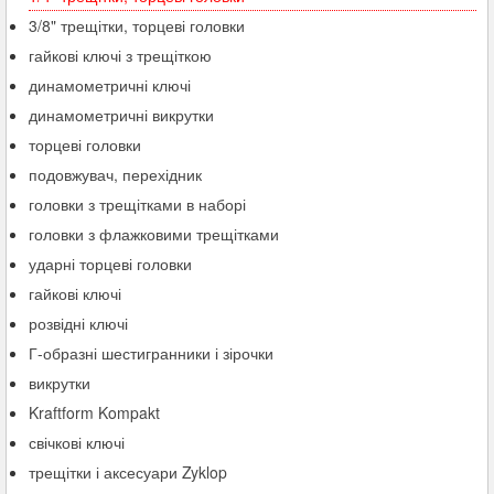
3/8" трещітки, торцеві головки
гайкові ключі з трещіткою
динамометричні ключі
динамометричні викрутки
торцеві головки
подовжувач, перехідник
головки з трещітками в наборі
головки з флажковими трещітками
ударні торцеві головки
гайкові ключі
розвідні ключі
Г-образні шестигранники і зірочки
викрутки
Kraftform Kompakt
свічкові ключі
трещітки і аксесуари Zyklop