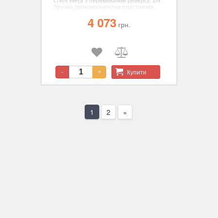
стилі Wera з перемикачем реверсу, 1/4".
Зручна двокомпонентна пластикова
втулка. Захищає чутливі поверхні.
4 073
грн.
Купити
-
+
1
2
»