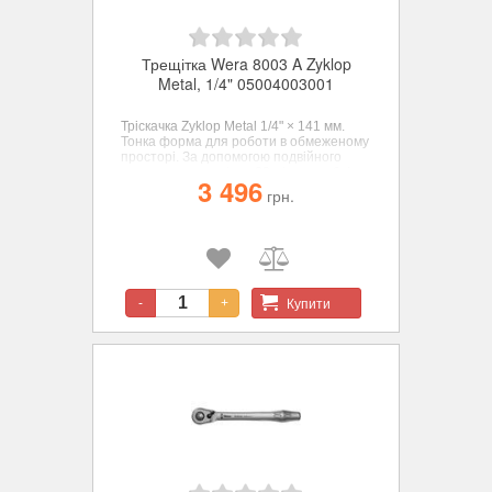
Трещітка Wera 8003 A Zyklop
Metal, 1/4" 05004003001
Тріскачка Zyklop Metal 1/4" × 141 мм.
Тонка форма для роботи в обмеженому
просторі. За допомогою подвійного
храпового механізму 38 міцних зубців
3 496
перетворюються в тонку конструкцію з
грн.
76 дрібних зубців з кутом повернення
лише 4,7°. Дуже легке перемикання
реверсу за допомогою перекидного
квадрата, який не випадає, а також
забезпечує функцію надійного
блокування головок.
Купити
-
+