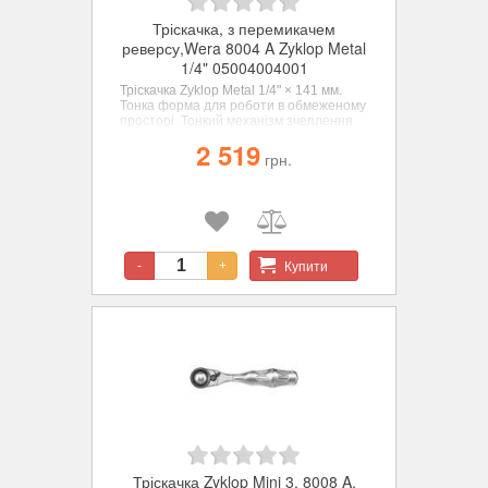
Тріскачка, з перемикачем
реверсу,Wera 8004 A Zyklop Metal
1/4" 05004004001
Тріскачка Zyklop Metal 1/4" × 141 мм.
Тонка форма для роботи в обмеженому
просторі. Тонкий механізм зчеплення
на 72 зубця забезпечує малий кут
2 519
повернення - лише 5°. З перемикачем
грн.
реверсу для зручної зміни напрямку
обертання. З функцією надійного
блокування головок.
Купити
-
+
Тріскачка Zyklop Mini 3, 8008 A,