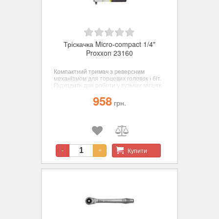
Тріскачка Micro-compact 1/4"
Proxxon 23160
Компактний тримач з реверсним
механізмом для торцевих головок і біт.
Підходить для роботи у вузьких місцях.
958
грн.
Купити
-
+