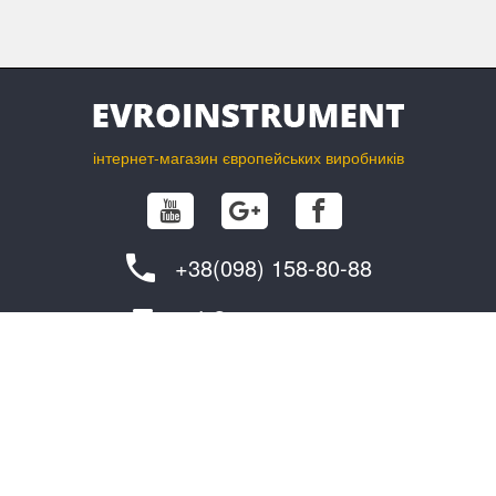
інтернет-магазин європейських виробників
+38(098) 158-80-88
info@evroinstrument.com
ПОКУПЦЮ
ПРО ФІРМУ
обмін та повернення
контакти
як замовити?
постачальникам
доставка