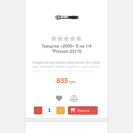
Трещітка «2000» S на 1/4
"Proxxon 23170
Надійний механізм обертання (44 зуба)
має великий термін служби і одночасно
забезпечує передачу оптимального
крутного моменту.
835
грн.
Купити
-
+