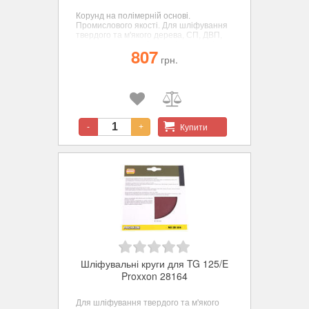
Корунд на полімерній основі.
Промислового якості. Для шліфування
твердого та м'якого дерева, СП, ДВП,
кольорових металів, сталі, пластиків,
807
пробки, гуми і мінералів. ø 250 мм. зерн.
грн.
К 80.
Купити
-
+
Шліфувальні круги для TG 125/E
Proxxon 28164
Для шліфування твердого та м'якого