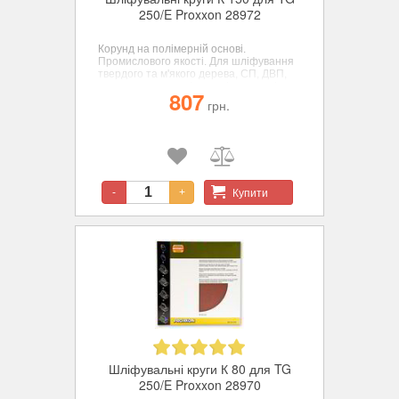
250/E Proxxon 28972
Корунд на полімерній основі.
Промислового якості. Для шліфування
твердого та м'якого дерева, СП, ДВП,
кольорових металів, сталі, пластиків,
807
пробки, гуми і мінералів. ø 250 мм.
грн.
зерн. К 150 - 5 шт.
Купити
-
+
Шліфувальні круги К 80 для TG
250/E Proxxon 28970