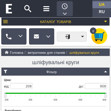
UA
RU
КАТАЛОГ
ТОВАРІВ
0
Головна
витратники для станків
шліфувальні круги
шліфувальні круги
Фільтр
Ціна:
від:
до:
208
358
508
658
808
Виробники: