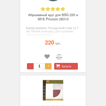
Абразивный круг для ВSG 220 и
SР/Е Proxxon 28310
Карбід кремнію. Посадочний отвір 12,7
мм. М'який компаунд. Для особливо
твердих матеріалів.
220
грн.
Купити
-
+