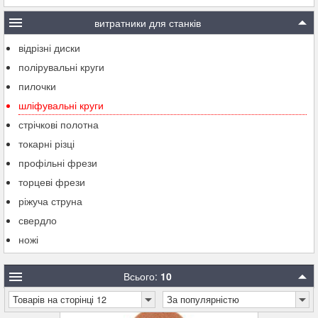
витратники для станків
відрізні диски
полірувальні круги
пилочки
шліфувальні круги
стрічкові полотна
токарні різці
профільні фрези
торцеві фрези
ріжуча струна
свердло
ножі
Всього:
10
Товарів на сторінці 12
За популярністю