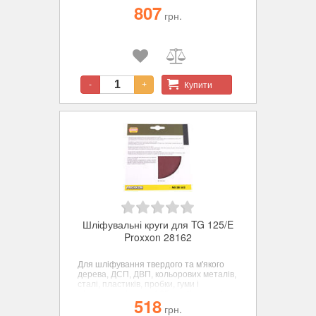
дерева, СП, ДВП, цветных металлов,
807
стали, пластиков, пробки, резины и
грн.
минералов. ø 250 мм. зерн. К 240 - 5
шт.
Купити
-
+
Шліфувальні круги для TG 125/E
Proxxon 28162
Для шліфування твердого та м'якого
дерева, ДСП, ДВП, кольорових металів,
сталі, пластиків, пробки, гуми і
мінералів. діаметр 125 мм. Корунд. К
518
150 - 5 шт.
грн.