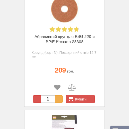
Абразивний круг для ВSG 220 и
SР/Е Proxxon 28308
Корунд (сорт N). Посадочний отвір 12,7
мм
209
грн.
Купити
-
+