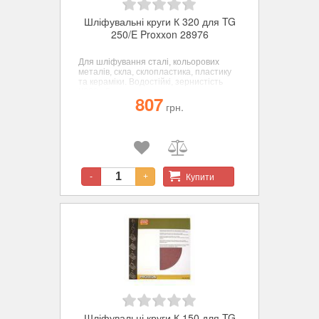
Шліфувальні круги К 320 для TG
250/E Proxxon 28976
Для шліфування сталі, кольорових
металів, скла, склопластика, пластику
та кераміки. Водостійкі, зернистість
К320 - 5 шт.
807
грн.
Купити
-
+
Шліфувальні круги К 150 для TG