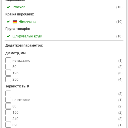
Proxxon
(
10
)
Країна виробник:
Німеччина
(
10
)
Група товарів:
шліфувальні круги
(
10
)
Додаткові параметри:
діаметр, мм
не вказано
(
1
)
50
(
2
)
125
(
3
)
250
(
4
)
зернистість, К
-
(
2
)
не вказано
(
1
)
80
(
2
)
150
(
2
)
240
(
2
)
320
(
1
)