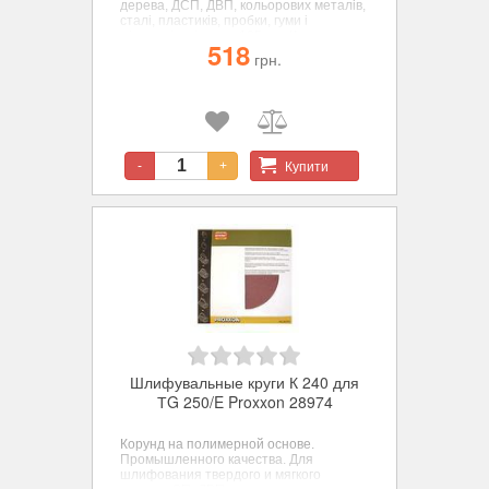
дерева, ДСП, ДВП, кольорових металів,
сталі, пластиків, пробки, гуми і
мінералів. діаметр 125 мм. Корунд.
518
К 240 - 5шт.
грн.
Купити
-
+
Шлифувальные круги К 240 для
ТG 250/E Proxxon 28974
Корунд на полимерной основе.
Промышленного качества. Для
шлифования твердого и мягкого