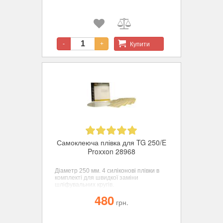
Купити
-
+
Самоклеюча плівка для TG 250/E
Proxxon 28968
Діаметр 250 мм.
4 силіконові плівки в
комплекті для швидкої заміни
шліфувальних кругів.
480
грн.