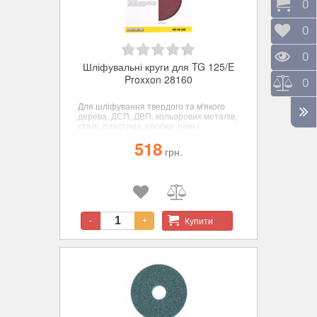
Коши
0
Відк
0
Пере
0
Шліфувальні круги для TG 125/E
Proxxon 28160
Порі
0
Для шліфування твердого та м'якого
дерева, ДСП, ДВП, кольорових металів,
сталі, пластиків, пробки, гуми і
мінералів. діаметр 125 мм. К 80 - 5 шт.
518
грн.
Купити
-
+