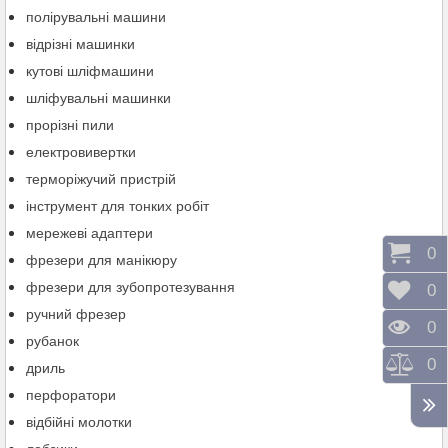
полірувальні машини
відрізні машинки
кутові шліфмашини
шліфувальні машинки
прорізні пили
електровивертки
терморіжучий пристрій
інструмент для тонких робіт
мережеві адаптери
Коши
0
фрезери для манікюру
фрезери для зубопротезування
Відк
0
ручний фрезер
Пере
0
рубанок
Порі
0
дриль
перфоратори
відбійні молотки