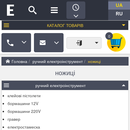
UA
RU
КАТАЛОГ
ТОВАРІВ
0
Головна
ручний електроінструмент
ножиці
ножиці
ручний електроінструмент
клейові пістолети
бормашини 12V
бормашини 220V
гравер
електростамеска