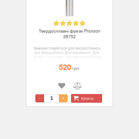
Твердосплавні фрези Proxxon
28752
Використовуються для високоточного
без вібраційного фрезерування. Для
робіт з особливо твердим матеріалам:
хром-кобальтовому сплаву, сталі,
520
кольорових металів, пластиків. 3 шт.
грн.
(циліндр, сфера, конус)
Купити
-
+