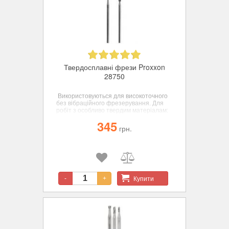
Твердосплавні фрези Proxxon
28750
Використовуються для високоточного
без вібраційного фрезерування. Для
робіт з особливо твердим матеріалам:
хром-кобальтовому сплаву, сталі,
345
кольорових металів, пластиків. 2 шт.,
грн.
циліндр 2.3мм и сфера 2.3мм.
Купити
-
+