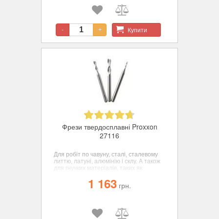
Купити
-
+
Фрези твердосплавні Proxxon
27116
Для робіт по чавуну, сталі, сталевому
литтю, латуні, алюмінію і склу. А також
для гнучких матеріалів, таких як
пластик і вуглепластик. По 1 шт. 1,0 -
1 163
2,0 - 3,0 мм. Хвостовик 3,0 мм.
грн.