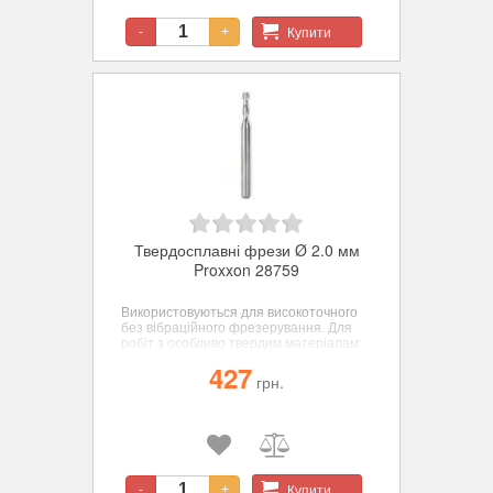
Купити
-
+
Твердосплавні фрези Ø 2.0 мм
Proxxon 28759
Використовуються для високоточного
без вібраційного фрезерування. Для
робіт з особливо твердим матеріалам:
хром-кобальтовому сплаву, сталі,
427
кольорових металів, пластиків. діам. 2
грн.
мм
Купити
-
+