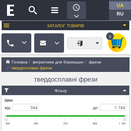
UA
RU
КАТАЛОГ
ТОВАРІВ
0
Головна
витратники для бормашин
фрези
твердосплавні фрези
твердосплавні фрези
Фільтр
Ціна:
від:
до:
344
549
754
959
1 164