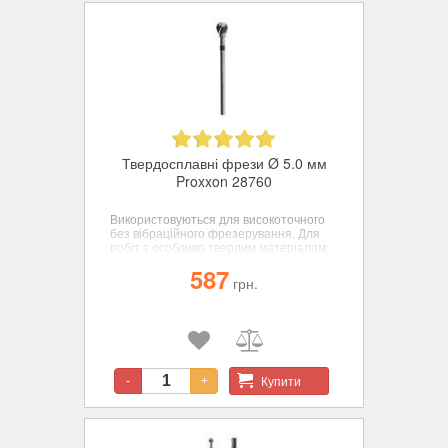
Твердосплавні фрези Ø 5.0 мм
Proxxon 28760
Використовуються для високоточного
без вібраційного фрезерування. Для
робіт з особливо твердим матеріалам:
хром-кобальтовому сплаву, сталі,
587
кольорових металів, пластиків. сфера,
грн.
діам. 5 мм
Купити
-
+