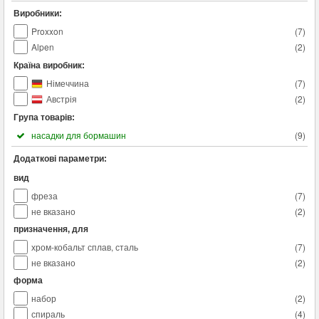
Виробники:
Proxxon
(
7
)
Alpen
(
2
)
Країна виробник:
Німеччина
(
7
)
Австрія
(
2
)
Група товарів:
насадки для бормашин
(
9
)
Додаткові параметри:
вид
фреза
(
7
)
не вказано
(
2
)
призначення, для
хром-кобальт сплав, сталь
(
7
)
не вказано
(
2
)
форма
набор
(
2
)
спираль
(
4
)