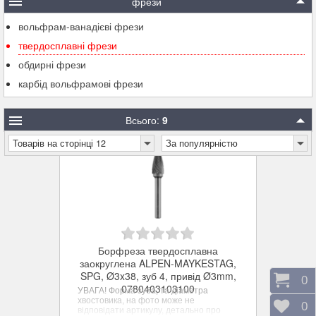
фрези
вольфрам-ванадієві фрези
твердосплавні фрези
обдирні фрези
карбід вольфрамові фрези
Всього:
9
Товарів на сторінці 12
За популярністю
Борфреза твердосплавна
заокруглена ALPEN-MAYKESTAG,
SPG, Ø3x38, зуб 4, привід Ø3mm,
Коши
0
0780403103100
УВАГА! Форма зуба, та діаметра
хвостовика, на фото може не
Відк
0
відповідати артикулу, детально про