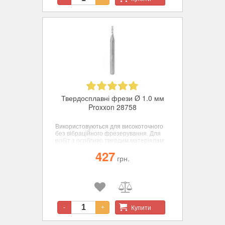
Твердосплавні фрези Ø 1.0 мм
Proxxon 28758
Використовуються для високоточного
без вібраційного фрезерування. Для
робіт з особливо твердим матеріалам:
хром-кобальтовому сплаву, сталі,
427
кольорових металів, пластиків. діам. 1
грн.
мм.
Купити
-
+