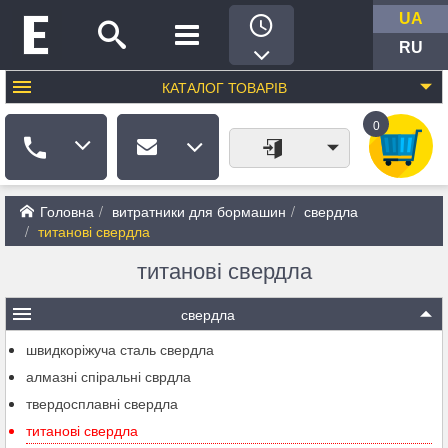
UA
RU
КАТАЛОГ
ТОВАРІВ
0
Головна
витратники для бормашин
свердла
титанові свердла
титанові свердла
свердла
швидкоріжуча сталь свердла
алмазні спіральні сврдла
твердосплавні свердла
титанові свердла