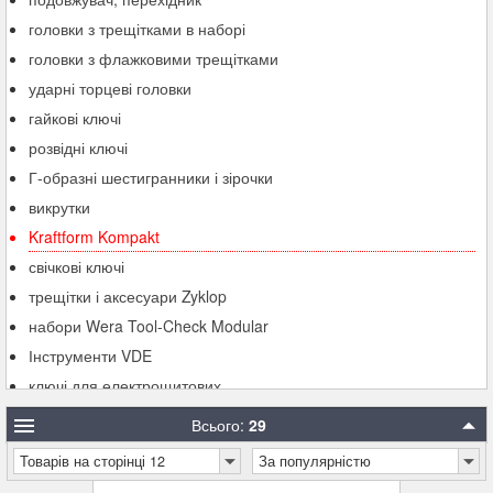
головки з трещітками в наборі
головки з флажковими трещітками
ударні торцеві головки
гайкові ключі
розвідні ключі
Г-образні шестигранники і зірочки
викрутки
Kraftform Kompakt
свічкові ключі
трещітки і аксесуари Zyklop
набори Wera Tool-Check Modular
Інструменти VDE
ключі для електрощитових
набір біт
Всього:
29
Wera 2go (система підсумків)
Товарів на сторінці 12
За популярністю