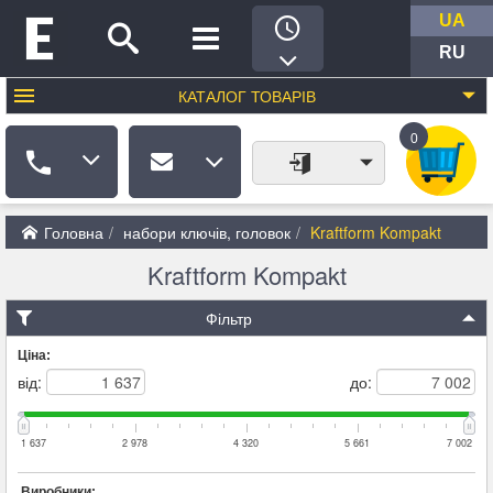
UA
RU
КАТАЛОГ
ТОВАРІВ
0
Головна
набори ключів, головок
Kraftform Kompakt
Kraftform Kompakt
Фільтр
Ціна:
від:
до:
1 637
2 978
4 320
5 661
7 002
Виробники: