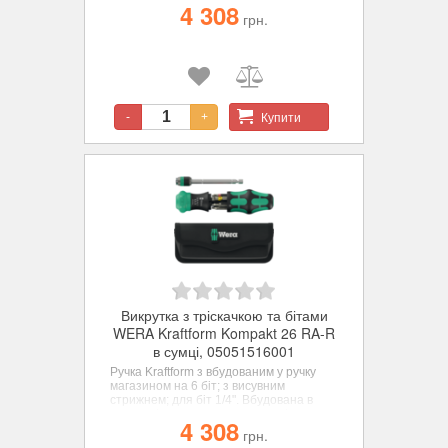
4 308
зачеплення, забезпечує швидку роботу.
грн.
Перемикання напрямку загвинчування
здійснюється інтуїтивно: поверніть
кільцевий перемикач за годинниковою
стрілкою для загвинчування за
годинниковою стрілкою, поверніть його
проти годинникової стрілки для
загвинчування проти годинникової
Купити
-
+
стрілки.
Викрутка з тріскачкою та бітами
WERA Kraftform Kompakt 26 RA-R
в сумці, 05051516001
Ручка Kraftform з вбудованим у ручку
магазином на 6 біт; з висувним
стрижнем; для біт 1/4". Вбудована в
ручку тріскачка з тонким механізмом
4 308
зачеплення, забезпечує швидку роботу.
грн.
Перемикання напрямку загвинчування