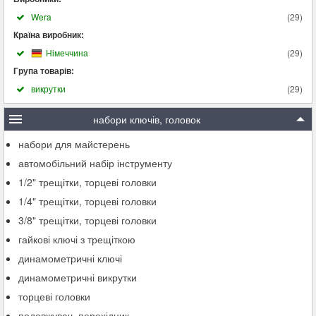
Wera
(
29
)
Країна виробник:
Німеччина
(
29
)
Група товарів:
викрутки
(
29
)
набори ключів, головок
набори для майстерень
автомобільний набір інструменту
1/2" трещітки, торцеві головки
1/4" трещітки, торцеві головки
3/8" трещітки, торцеві головки
гайкові ключі з трещіткою
динамометричні ключі
динамометричні викрутки
торцеві головки
подовжувач, перехідник