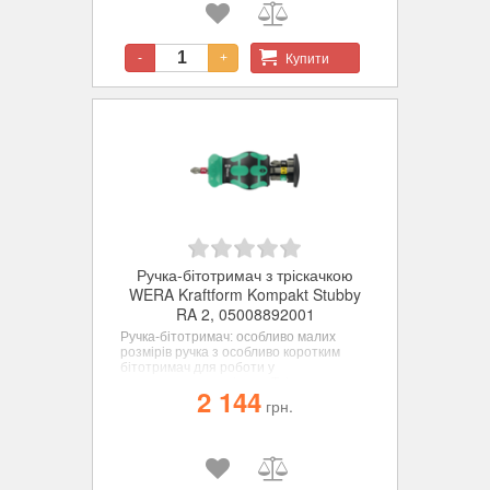
У набір включені 7 бітів з нержавіючої
сталі.
Купити
-
+
Ручка-бітотримач з тріскачкою
WERA Kraftform Kompakt Stubby
RA 2, 05008892001
Ручка-бітотримач: особливо малих
розмірів ручка з особливо коротким
бітотримач для роботи у
важкодоступних місцях. Тріскачка з
2 144
тонким механізмом зачеплення
грн.
забезпечує малий кут повернення.
Простий в користуванні кільцевий
регулятор (обертання вправо,
блокування, вліво). У набір включені 6
біт, загартовані до в'язкої твердості,