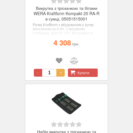
Викрутка з тріскачкою та бітами
WERA Kraftform Kompakt 25 RA-R
в сумці, 05051515001
Ручка Kraftform з вбудованим у ручку
магазином на 6 біт; з висувним
стрижнем; для біт 1/4". Вбудована в
ручку тріскачка з тонким механізмом
4 308
зачеплення, забезпечує швидку роботу.
грн.
Перемикання напрямку загвинчування
здійснюється інтуїтивно: поверніть
кільцевий перемикач за годинниковою
стрілкою для загвинчування за
годинниковою стрілкою, поверніть його
проти годинникової стрілки для
загвинчування проти годинникової
Купити
-
+
стрілки.
Набір викрутка з тріскачкою та