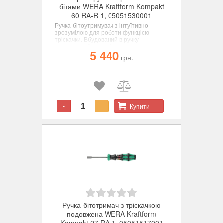
бітами WERA Kraftform Kompakt
60 RA-R 1, 05051530001
Ручка-бітоутримувач з інтуїтивно
зрозумілою для роботи функцією
тріскачки. Вбудований в ручку
тріскачковий механізм з тонким
5 440
зачепленням (36 зубців/кут повернення
грн.
10°) спрощує та прискорює
загвинчування без нудних повторних
накидань. Тріскачковий механізм,
повністю захований в ручку, робить
загвинчування зручним і маловтомним.
Купити
-
+
Ручка-бітотримач з тріскачкою
подовжена WERA Kraftform
Kompakt 27 RA 1, 05051517001