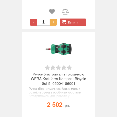
здійснюється інтуїтивно: поверніть
кільцевий перемикач за годинниковою
стрілкою для загвинчування за
годинниковою стрілкою, поверніть його
проти годинникової стрілки для
загвинчування проти годинникової
Купити
-
+
стрілки. Використовуйте положення 0
для відключення механізму тріскачки
для точних маніпуляцій.
Ручка-бітотримач з тріскачкою
WERA Kraftform Kompakt Bicycle
Set 5, 05004186001
Ручка-бітотримач: особливо малих
розмірів ручка з особливо коротким
бітотримачем для роботи у
важкодоступних місцях. Тріскачка з
2 502
тонким механізмом зачеплення
грн.
забезпечує малий кут повернення.
Простий в обігу кільцевий регулятор
(обертання вправо, блокування, вліво).