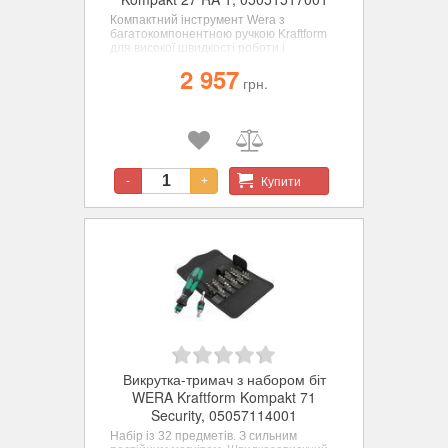
Компактний інструмент Wera з
багатокомпонентною ручкою Kraftform
для високої швидкості роботи і
особливо ергономічного загвинчування.
2 957
Вбудований в ручку магазин для
грн.
зберігання біт. Тріскачка: тонкий
механізм зачеплення для малого кута
повернення, кільцевий регулятор
(обертання вправо, блокування, вліво),
максимальний момент сили до 50 Нм;
шестигранний стержень з патроном
для шестигранного хвостовика 1/4",
Купити
-
+
гільза зі спеціальної сталі, сильний
постійний магніт.
Викрутка-тримач з набором біт
WERA Kraftform Kompakt 71
Security, 05057114001
Набір із 32 предметів. З сильним