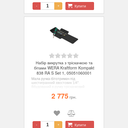
універсальні, розташовані в магазині в
ручці.
Купити
-
+
Набір викрутка з тріскачкою та
бітами WERA Kraftform Kompakt
838 RA S Set 1, 05051060001
Мала ручка-бітотримач під
шестигранний хвостовик 1/4".
Вбудований в ручку тріскачковий
механізм. Вбудована тріскачка з тонким
2 775
механізмом зачеплення служить для
грн.
швидкої та безпечної роботи. Висока
швидкість роботи: тріскачкою можна
загвинчувати, обертаючи швидко.
Купити
-
+