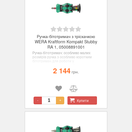
Ручка-бітотримач з тріскачкою
WERA Kraftform Kompakt Stubby
RA 1, 05008891001
Ручка-бітотримач: особливо малих
розмірів ручка з особливо коротким
бітотримач для роботи у
важкодоступних місцях. Тріскачка з
2 144
тонким механізмом зачеплення
грн.
забезпечує малий кут повернення.
Простий в користуванні кільцевий
регулятор (обертання вправо,
блокування, вліво). У набір включені 6
біт, загартовані до в'язкої твердості,
універсальні, розташовані в магазині в
ручці. Сильний постійний магніт в
Купити
-
+
бітотримач забезпечує надійну посадку
біт.