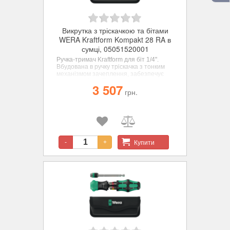
Викрутка з тріскачкою та бітами
WERA Kraftform Kompakt 28 RA в
сумці, 05051520001
Ручка-тримач Kraftform для біт 1/4".
Вбудована в ручку тріскачка з тонким
механізмом зачеплення, забезпечує
швидку роботу. Перемикання напрямку
3 507
загвинчування здійснюється інтуїтивно:
грн.
поверніть кільцевий перемикач за
годинниковою стрілкою для
загвинчування за годинниковою
стрілкою, поверніть його проти
годинникової стрілки для загвинчування
проти годинникової стрілки.
Купити
-
+