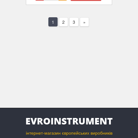
1
2
3
»
інтернет-магазин європейських виробників