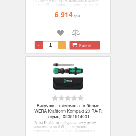
постійним магнітом. Швидкозатискний
патрон Rapidaptor для моментальної
зміни біт. Загартовані до в'язкої
6 914
твердості біти для універсального
грн.
застосування.
Набір у добротній м'якій сумці, що
відрізняється малою вагою для
зручного перенесення.
Підходить для прикріплення до
компонентів системи Wera 2go.
Купити
-
+
Викрутка з тріскачкою та бітами
WERA Kraftform Kompakt 20 RA-R
в сумці, 05051514001
Ручка Kraftform з вбудованим у ручку
магазином на 6 біт; з висувним
стрижнем; для біт 1/4". Вбудована в
ручку тріскачка з тонким механізмом