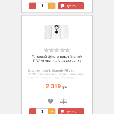
Купити
-
+
Флісовий фільтр-пакет Starmix
FBV rd 30-35 - 5 шт (442761)
Комплект мішків
Starmix
FBV rd
30/35
призначений для збирання пилу
класу М. 5 мішків в одній упаковці.
2 319
грн.
Купити
-
+