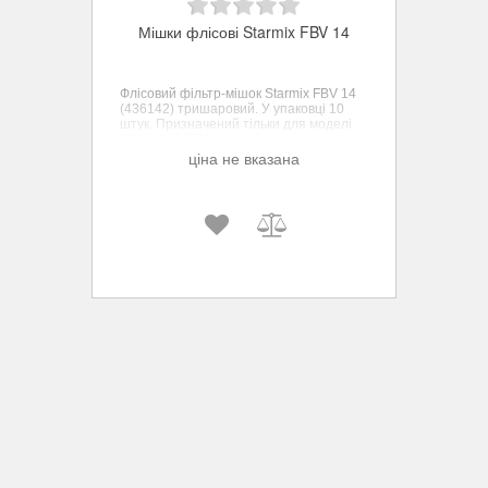
Мішки флісові Starmix FBV 14
Флісовий фільтр-мішок Starmix FBV 14
(436142) тришаровий. У упaковці 10
штук. Призначений тільки для моделі
TS 1 214 HEPA.
ціна не вказана