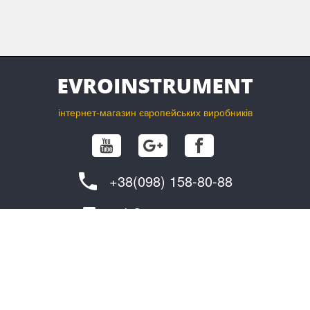
інтернет-магазин європейських виробників
+38(098) 158-80-88
info@evroinstrument.com
ПОКУПЦЮ
ПРО ФІРМУ
обмін та повернення
контакти
як замовити?
постачальникам