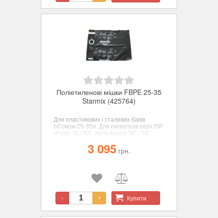
Поліетиленові мішки FBPE 25-35
Starmix (425764)
Для пластикових і сталевих баків
об'ємом 25-35л. Для пилососів серії ISP
iPulse, IS / ISC, пилу класів "M" і "H"
3 095
грн.
Купити
-
+