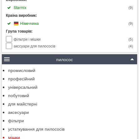
Starmix
(
9
)
Країна виробник:
Німеччина
(
9
)
Група товарів:
фільтри і мішки
(
5
)
акссуари для пилососів
(
4
)
пилосос
промисловий
професійний
універсальний
побутовий
для майстерні
аксесуари
фільтри
устаткування для пилососів
мішки