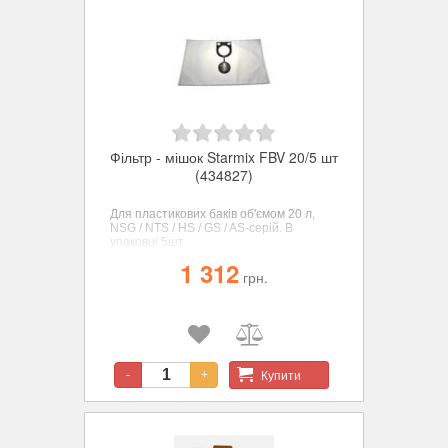
Фільтр - мішок Starmix FBV 20/5 шт
(434827)
Для пластикових баків об'ємом 20 л,
NSG / NTS / HS / GS / AS-серій. В
упаковці 5шт
1 312
грн.
Купити
-
+