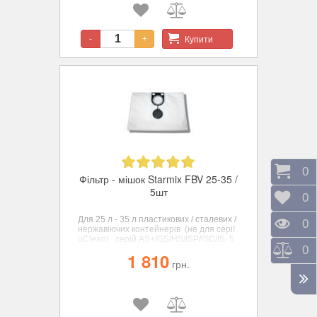
Купити
-
+
Коши
0
Фільтр - мішок Starmix FBV 25-35 /
5шт
Відк
0
Для 25 л - 35 л пластикових / сталевих /
Пере
0
нержавіючих контейнерів (не для серії
uClean)
серій AS+/GS/HS/ISP/ISC/IS. 5
Порі
0
шт/уп.
1 810
грн.