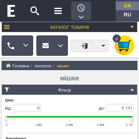
UA
RU
КАТАЛОГ
ТОВАРІВ
0
Головна
пилосос
мішки
мішки
Фільтр
Ціна:
від:
до:
0
1 283
2 566
3 848
5 131
Виробники: