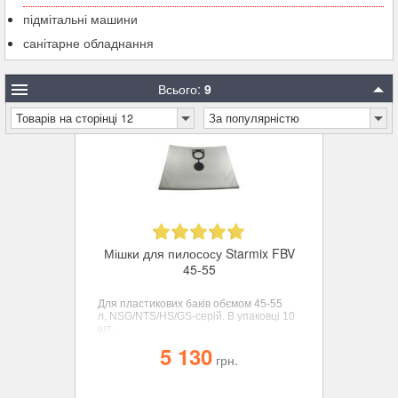
підмітальні машини
санітарне обладнання
Всього:
9
Товарів на сторінці 12
За популярністю
Мішки для пилососу Starmix FBV
45-55
Для пластикових баків обємом 45-55
л,
NSG/NTS/HS/GS
-серій.
В упаковці 10
шт.
5 130
грн.