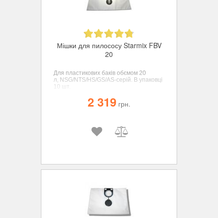
Мішки для пилососу Starmix FBV
20
Для пластикових баків обємом 20
л,
NSG/NTS/HS/GS/AS-серій.
В упаковці
10 шт.
2 319
грн.