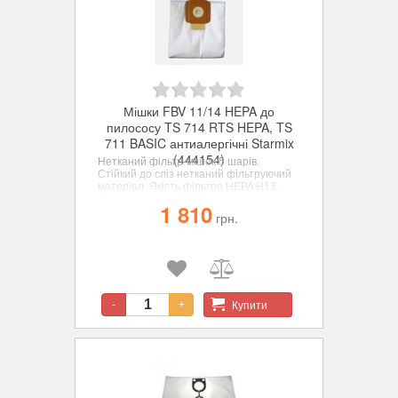
Мішки FBV 11/14 HEPA до
пилососу TS 714 RTS HEPA, TS
711 BASIC антиалергічні Starmix
(444154)
Нетканий фільтр-мішок 5 шарів.
Стійкий до сліз нетканий фільтруючий
матеріал. Якість фільтра HEPA H13.
Підходить для страждаючих алергією.
1 810
Тільки для сухих пилососів.
грн.
Купити
-
+