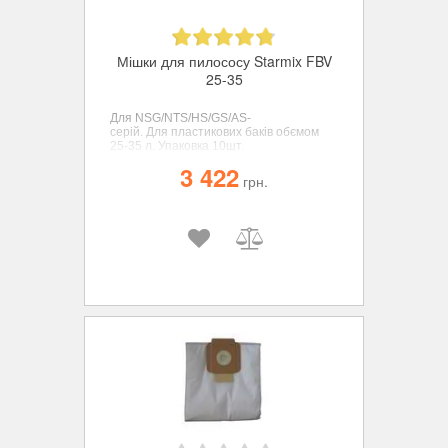
Мішки для пилососу Starmix FBV
25-35
Для
NSG/NTS/HS/GS/AS-
серій.
Для пластикових баків обємом
25-35 л
. Упаковка 10шт.
3 422
грн.