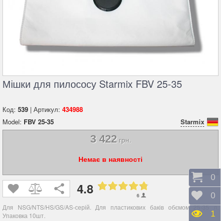
Мішки для пилососу Starmix FBV 25-35
Код:
539
| Артикул:
434988
Model:
FBV 25-35
Starmix
3 422
грн.
Немає в наявності
Коши
0
4.8
Відк
0
6
Для
NSG/NTS/HS/GS/AS-серій.
Для пластикових баків обємом
25-35 л
.
Пере
1
Упаковка 10шт.