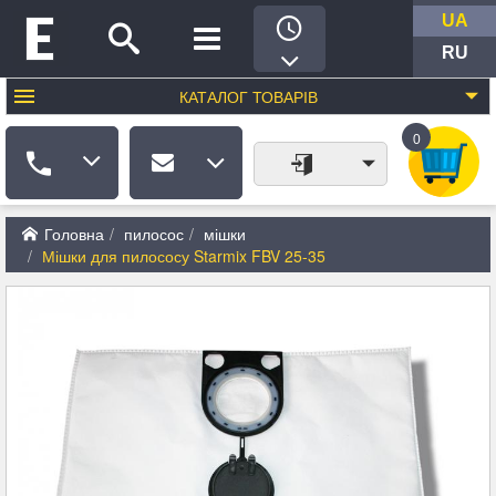
UA
RU
КАТАЛОГ
ТОВАРІВ
0
Головна
пилосос
мішки
Мішки для пилососу Starmix FBV 25-35