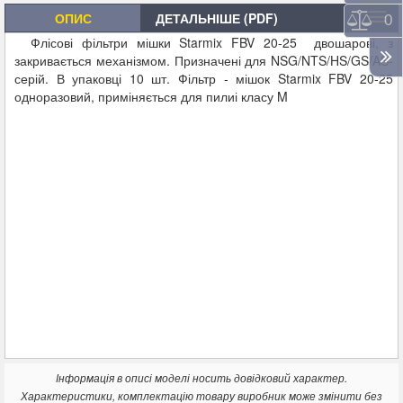
ОПИС
ДЕТАЛЬНІШЕ (PDF)
Порі
0
Флісові фільтри мішки
Starmix FBV 20-25
двошарові, з
закривається механізмом. Призначені для NSG/NTS/HS/GS/AS-
серій. В упаковці 10 шт. Фільтр - мішок Starmix FBV 20-25
одноразовий, приміняється для пилиі класу M
Інформація в описі моделі носить довідковий характер.
Характеристики, комплектацію товару виробник може змінити без