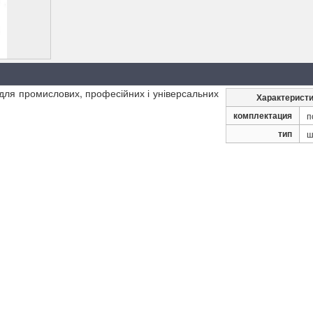
для промислових, професійних і універсальних
Характеристи
комплектация
п
тип
ш