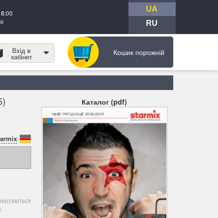
UA
18:00
тю
RU
Вхід в
Кошик порожній
кабінет
5)
Каталог (pdf)
tarmix
обертаються
.