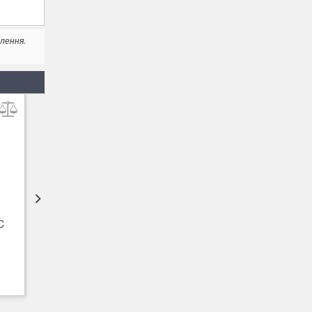
лення.
ХІТ ПРОДАЖУ
C
Промисловий пилосос
Насадка Starmix Bohrfixx
Starmix ISP iPulse ARDL-
011462
1635 EWSA
ціна не вказана
1 020
грн.