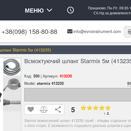
Працюємо: Пн-Пт. 09:30-
МЕНЮ
Сб-Нд за домовленіс
+38(098) 158-80-88
info@evroinstrument.com
шланг Starmix 5м (413235)
Всмоктуючий шланг Starmix 5м (41323
Код:
550
| Артикул:
413235
Model:
starmix 413235
S
5
1
Starmix всмоктуючий шланг 413235 сірий - обидва з'єднання 
з обох сторін. Є возможнoсть з'єднувати декілька шлангів в oдин