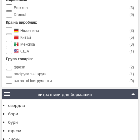
Proxxon
(
3
)
Dremel
(
9
)
Країна виробник:
Німеччина
(
3
)
Китай
(
5
)
Мексика
(
3
)
США
(
1
)
Група товарів:
фрези
(
2
)
полірувальні круги
(
1
)
витратні інструменти
(
9
)
витратники для бормашин
свердла
бори
бури
фрези
диски