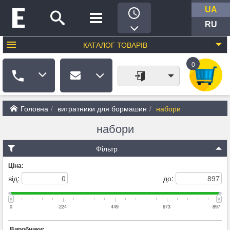
UA
RU
КАТАЛОГ
ТОВАРІВ
0
Головна
витратники для бормашин
набори
набори
Фільтр
Ціна:
від:
до:
0
224
449
673
897
Виробники: