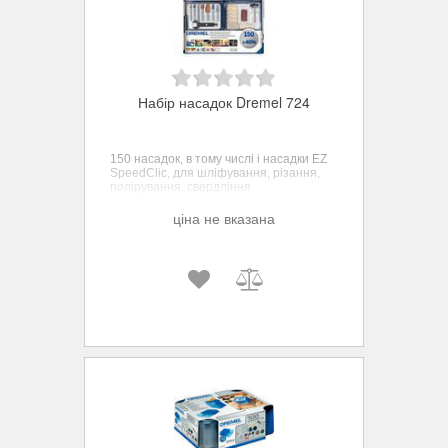
Набір насадок Dremel 724
150 насадок, в тому числі і насадки EZ
SpeedClic, для шліфування, різання,
полірування, свердління,
фрезерування і інших робіт.
ціна не вказана