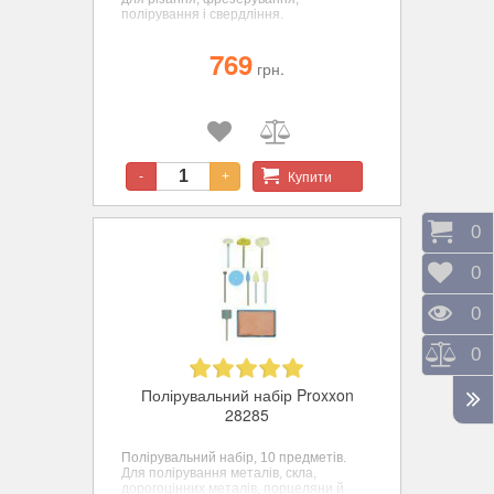
полірування і свердління.
769
грн.
Купити
-
+
Коши
0
Відк
0
Пере
0
Порі
0
Полірувальний набір Proxxon
28285
Полірувальний набір, 10 предметів.
Для полірування металів, скла,
дорогоцінних металів, порцеляни й