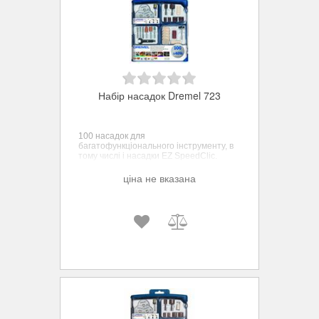
Набір насадок Dremel 723
100 насадок для
багатофункціонального інструменту, в
тому числі і насадки EZ SpeedClic.
ціна не вказана