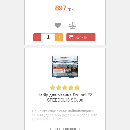
пластику.
897
грн.
Купити
-
+
Набір для різання Dremel EZ
SPEEDCLIC SC690
Набір включає в себе найпопулярніші
SC409 (2); SC456 (6); SC476 (2); SC402
(1) насадки
(11 шт).
ціна не вказана