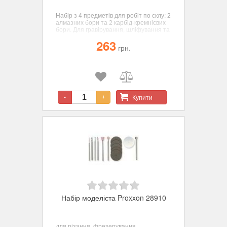
Набір з 4 предметів для робіт по склу: 2
алмазних бори та 2 карбід-кремнієвих
бори. Для гравірування, шліфування та
матування скла.
263
грн.
Купити
-
+
Набір моделіста Proxxon 28910
для різання, фрезерування,