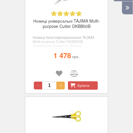
Ножиці універсальні TAJIMA Multi-
purpose Cutter DKBB50B
Ножиці багатофункціональні TAJIMA
Multi-purpose Cutter DKBB50B.
Хромоване покриття. Зручна
ергономіка. Леза для видалення
1 478
заусенців. Для різання легкого кабелю і
грн.
тонкого заліза.
Купити
-
+