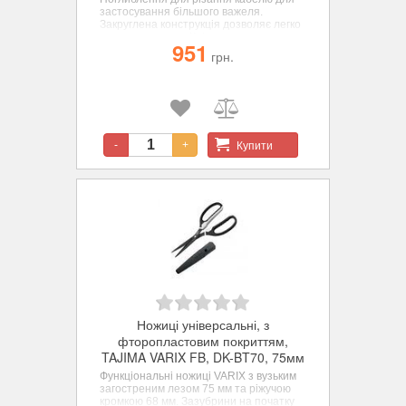
застосування більшого важеля.
Закруглена конструкція дозволяє легко
зачищати дроти. Крімпер для
951
стиснення кабелю до 6 мм. Затяжний
грн.
гвинт, що регулюється, дозволяє
встановити бажане зусилля. Чохол для
ножиць для зручності зберігання.
Купити
-
+
Ножиці універсальні, з
фторопластовим покриттям,
TAJIMA VARIX FB, DK-BT70, 75мм
Функціональні ножиці VARIX з вузьким
загостреним лезом 75 мм та ріжучою
кромкою 68 мм. Зазубрини на початку