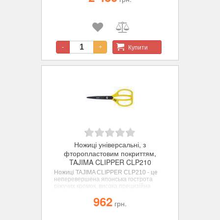
зручність при різанні. Особливо легке
поводження завдяки поворотній
пружині.
Купити
-
+
Ножиці універсальні, з
фторопластовим покриттям,
TAJIMA CLIPPER CLP210
Ножиці TAJIMA CLIPPER CLP210 - це
неперевершена японська гострота
ріжучих кромок, висока прецизійна
точність, фторопластове покриття всієї
962
поверхні та надзвичайно довгий термін
грн.
експлуатації.