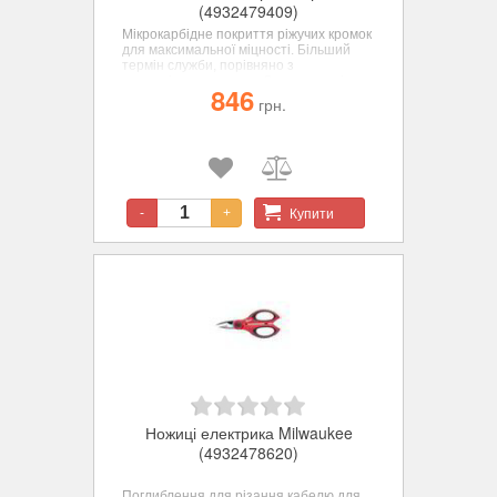
(4932479409)
Мікрокарбідне покриття ріжучих кромок
для максимальної міцності. Більший
термін служби, порівняно з
нержавіючою сталлю. Леза покриті
846
хромом для максимального захисту від
грн.
корозії. Цілком металеві ручки для
захисту від поломок. Технологія
сполучного гвинта перешкоджає
розхитуванню лез, що підвищує
точність різання. Великі петлі ручок
дозволяють працювати у рукавичках.
Паз для вказівного пальця для
Купити
-
+
більшого комфорту під час роботи.
Ножиці електрика Milwaukee
(4932478620)
Поглиблення для різання кабелю для