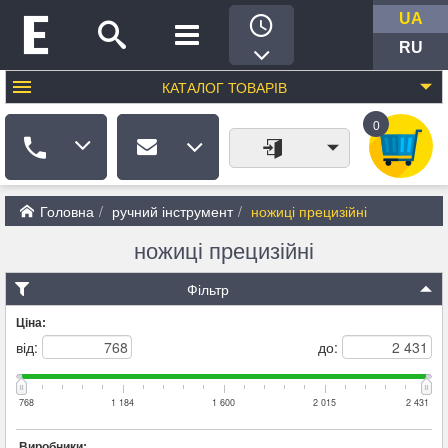
UA
RU
КАТАЛОГ
ТОВАРІВ
0
Головна
ручний інструмент
ножиці прецизійні
ножиці прецизійні
Фільтр
Ціна:
від:
до:
768
1 184
1 600
2 015
2 431
Виробники: