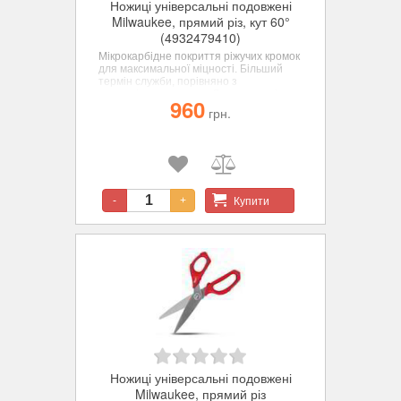
Ножиці універсальні подовжені
Milwaukee, прямий різ, кут 60°
(4932479410)
Мікрокарбідне покриття ріжучих кромок
для максимальної міцності. Більший
термін служби, порівняно з
нержавіючою сталлю. Леза покриті
960
хромом для максимального захисту від
грн.
корозії. Цілком металеві ручки для
захисту від поломок. Технологія
сполучного гвинта перешкоджає
розхитування лез, що підвищує
точність різання. Великі петлі ручок
дозволяють працювати у рукавичках.
Паз для вказівного пальця для
Купити
-
+
більшого комфорту під час роботи.
Нанесене лазером маркування на лезі
дозволяє відміряти та різати
одночасно. Нахил лез на 60 ° дозволяє
тримати руку над матеріалом.
Мікрозазубрини на ріжучій кромці для
захоплення матеріалу та покращення
різу.
Ножиці універсальні подовжені
Milwaukee, прямий різ