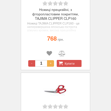
Ножиці прецизійні, з
фторопластовим покриттям,
TAJIMA CLIPPER CLP160
Ножиці TAJIMA CLIPPER CLP160 - це
неперевершена японська гострота
ріжучих кромок, висока прецизійна
точність, фторопластове покриття всієї
768
поверхні та надзвичайно довгий термін
грн.
експлуатації
Купити
-
+