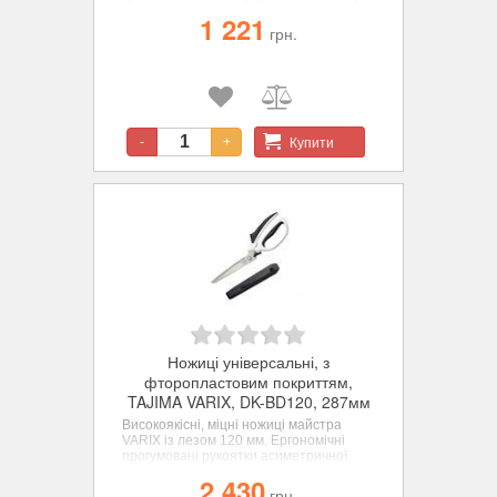
леза полегшують різання дроту та
1 221
круглих матеріалів. Ножиці для
грн.
багатьох застосувань та матеріалів.
Високоякісне покриття FLUORINE
BLACK полегшує різання, зменшує
прилипання, викликане, наприклад,
клеєм, та спрощує очищення ножиць.
Купити
-
+
Ножиці універсальні, з
фторопластовим покриттям,
TAJIMA VARIX, DK-BD120, 287мм
Високоякісні, міцні ножиці майстра
VARIX із лезом 120 мм. Ергономічні
прогумовані рукоятки асиметричної
форми для потужного різання врівень.
2 430
Продумана форма ручки забезпечує
грн.