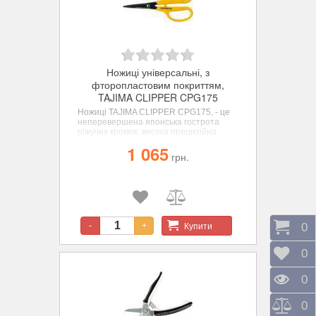
Ножиці універсальні, з
фторопластовим покриттям,
TAJIMA CLIPPER CPG175
Ножиці TAJIMA CLIPPER
CPG175,
- це
неперевершена японська гострота
ріжучих кромок, висока прецизійна
точність, фторопластове покриття всієї
1 065
поверхні та надзвичайно довгий термін
грн.
експлуатації
Купити
Коши
0
-
+
Відк
0
Пере
0
Порі
0