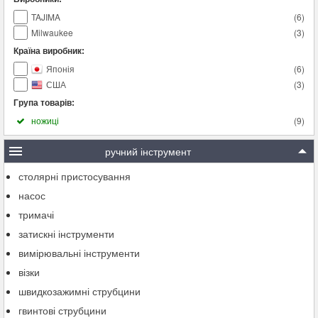
TAJIMA
(
6
)
Milwaukee
(
3
)
Країна виробник:
Японія
(
6
)
США
(
3
)
Група товарів:
ножиці
(
9
)
ручний інструмент
столярні пристосування
насос
тримачі
затискні інструменти
вимірювальні інструменти
візки
швидкозажимні струбцини
гвинтові струбцини