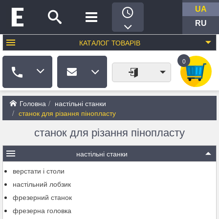
UA
RU
КАТАЛОГ
ТОВАРІВ
0
Головна
настільні станки
станок для різання пінопласту
станок для різання пінопласту
настільні станки
верстати і столи
настільний лобзик
фрезерний станок
фрезерна головка