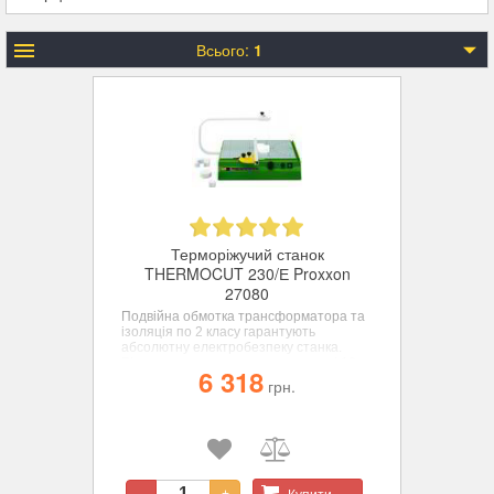
Всього:
1
Терморіжучий станок
THERMOCUT 230/Е Proxxon
27080
Подвійна обмотка трансформатора та
ізоляція по 2 класу гарантують
абсолютну електробезпеку станка.
Ріжуча струна працює при напрузі 10 в,
6 318
1 А.
грн.
Купити