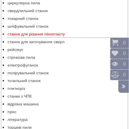
циркулярна пила
свердлильний станок
токарний станок
шліфувальний станок
станок для різання пінопласту
станок для заточування сверл
Коши
0
рейсмус
Відк
0
стрічкова пила
Пере
0
електрофуганок
полірувальний станок
Порі
0
точильний станок
плиткоріз
станки з ЧПК
відрізна машина
прес
література
торцеві пили