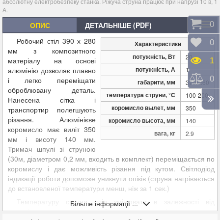
абсолютну електробезпеку станка. Ріжуча струна працює при напрузі 10 в, 1
А.
Коши
0
ОПИС
ДЕТАЛЬНІШЕ (PDF)
Робочий стіл 390 х 280
Відк
0
Характеристики
мм з композитного
потужність, Вт
20
матеріалу на основі
Пере
1
потужність, А
алюмінію дозволяє плавно
1
Порі
0
і легко переміщати
габарити, мм
370х260
оброблювану деталь.
температура струни, °C
100-200
Нанесена сітка і
коромисло вылет, мм
350
транспортир полегшують
різання. Алюмінієве
коромисло высота, мм
140
коромисло має виліт 350
вага, кг
2.9
мм і висоту 140 мм.
Тримач шпулі зі струною
(30м, діаметром 0,2 мм, входить в комплект) переміщається по
коромислу і дає можливість різання під кутом. Світлодіод
індикації роботи допоможе уникнути опіків (струна нагрівається
до встановленої температури менш, ніж за 1 сек.)
Температуру струни слід змінювати в залежності від
Більше інформації ...
матеріалу і товщини деталі. Визначається дослідним шляхом.