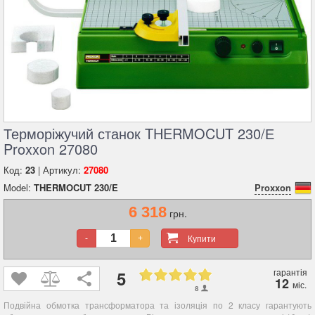
Терморіжучий станок THERMOCUT 230/Е
Proxxon 27080
Код:
23
| Артикул:
27080
Model:
THERMOCUT 230/E
Proxxon
6 318
грн.
Купити
-
+
гарантія
5
12
міс.
8
Подвійна обмотка трансформатора та ізоляція по 2 класу гарантують