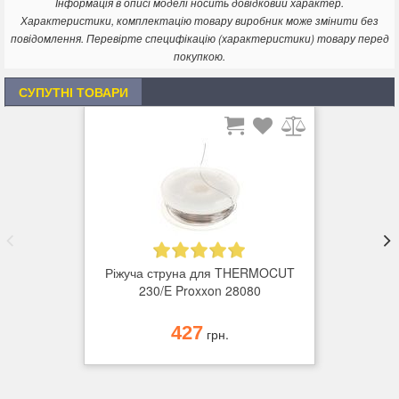
Найкращий профіль вийде при низькій температурі і повільної
Інформація в описі моделі носить довідковий характер.
подачі.
Характеристики, комплектацію товару виробник може змінити без
повідомлення. Перевірте специфікацію (характеристики) товару перед
Технічні дані: Напруга живлення 220 - 240 в, 50/60 Гц,
покупкою.
ізоляція по 2 класу. Вторинна напруга трансформатора макс.
10 в, 1 А. Температура ріжучої струни діаметром 0,2мм
СУПУТНІ ТОВАРИ
міняється від 100 º до 200ºС. Вага близько 3,0 кг.
Ріжуча струна для THERMOCUT
230/E Proxxon 28080
427
грн.