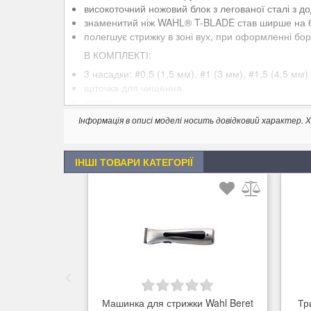
високоточний ножовий блок з легованої сталі з 
знаменитий ніж WAHL® T-BLADE став ширше на 
полегшує стрижку в зоні вух, при оформленні бор
В КОМПЛЕКТІ:
3 насадки: #0,5 (1,5 мм), #1 (3 мм), #1,5 (4,5 мм)
щіточка для чищення
масло
захисна насадка для ножового блоку
Інформація в описі моделі носить довідковий характер
ІНШІ ТОВАРИ КАТЕГОРІЇ
Машинка для стрижки Wahl Beret
Тр