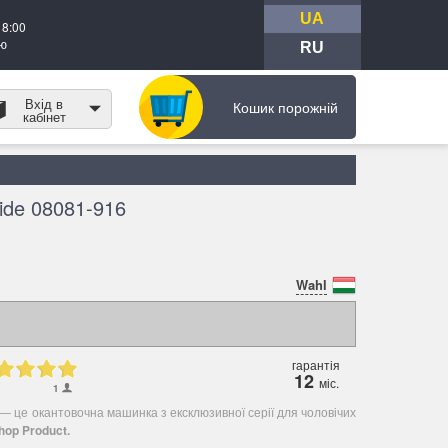
UA
18:00
тю
RU
Вхід в
Кошик порожній
кабінет
ide 08081-916
Wahl
гарантія
12
міс.
1
― це окантовочна машинка з ексклюзивної серії для чоловічих
hop Product.