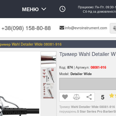
Працюємо: Пн-Пт. 09:30-
МЕНЮ
Сб-Нд за домовленіс
+38(098) 158-80-88
info@evroinstrument.com
ример Wahl Detailer Wide 08081-916
Тример Wahl Detailer W
Код:
874
| Артикул:
08081-916
Model:
Detailer Wide
5
Тример
Wahl Detailer Wide
08081-916
перукарень
5 Star Series Pro BarberS