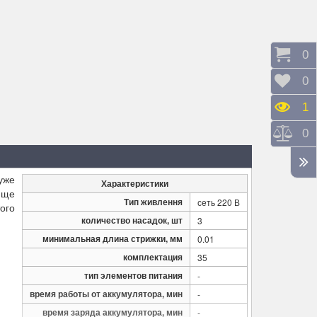
Коши
0
Відк
0
Пере
1
Порі
0
уже
Характеристики
 ще
Тип живлення
сеть 220 В
того
количество насадок, шт
3
минимальная длина стрижки, мм
0.01
комплектация
35
тип элементов питания
-
время работы от аккумулятора, мин
-
время заряда аккумулятора, мин
-