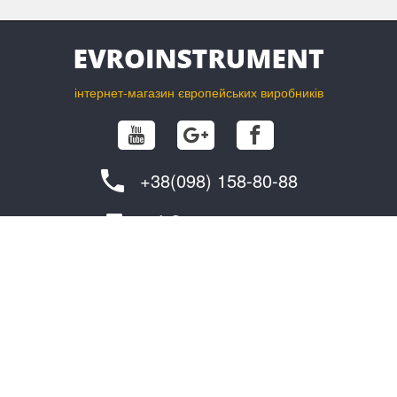
інтернет-магазин європейських виробників
+38(098) 158-80-88
info@evroinstrument.com
ПОКУПЦЮ
ПРО ФІРМУ
обмін та повернення
контакти
як замовити?
постачальникам
доставка