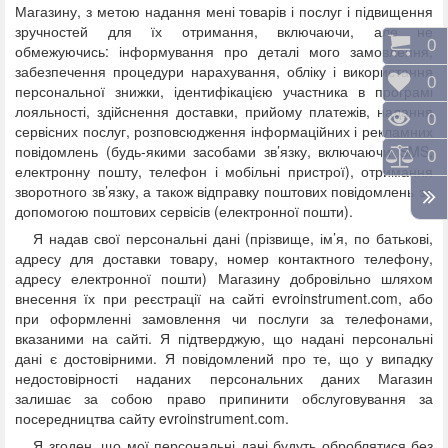
Магазину, з метою надання мені товарів і послуг і підвищення
зручностей для їх отримання, включаючи, але не
Коши
0
обмежуючись: інформування про деталі мого замовлення,
забезпечення процедури нарахування, обліку і використання
Відк
0
персональної знижки, ідентифікацією участника в програмі
лояльності, здійснення доставки, прийому платежів, надання
Пере
0
сервісних послуг, розповсюдження інформаційних і рекламних
повідомлень (будь-якими засобами зв’язку, включаючи SMS,
Порі
0
електронну пошту, телефон і мобільні пристрої), отримання
зворотного зв’язку, а також відправку поштових повідомлень за
допомогою поштових сервісів (електронної пошти).
Я надав свої персональні дані (прізвище, ім’я, по батькові,
адресу для доставки товару, номер контактного телефону,
адресу електронної пошти) Магазину добровільно шляхом
внесення їх при реєстрації на сайті evroinstrument.com, або
при оформленні замовлення чи послуги за телефонами,
вказаними на сайті. Я підтверджую, що надані персональні
дані є достовірними. Я повідомлений про те, що у випадку
недостовірності наданих персональних даних Магазин
залишає за собою право припинити обслуговування за
посередництва сайту evroinstrument.com.
Я згоден, що мої персональні дані будуть оброблятися без