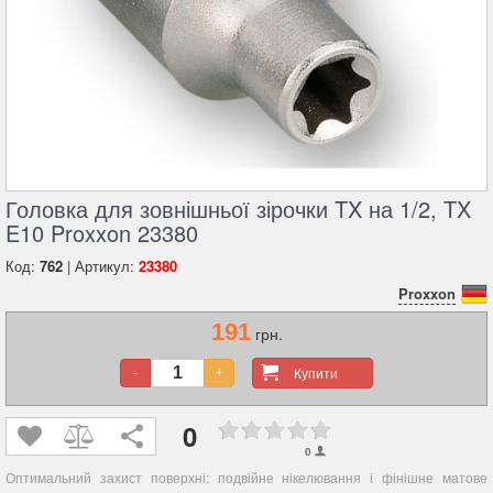
Головка для зовнішньої зірочки TX на 1/2, TX
E10 Proxxon 23380
Код:
762
| Артикул:
23380
Proxxon
191
грн.
Купити
-
+
0
0
Оптимальний захист поверхні: подвійне нікелювання і фінішне матове