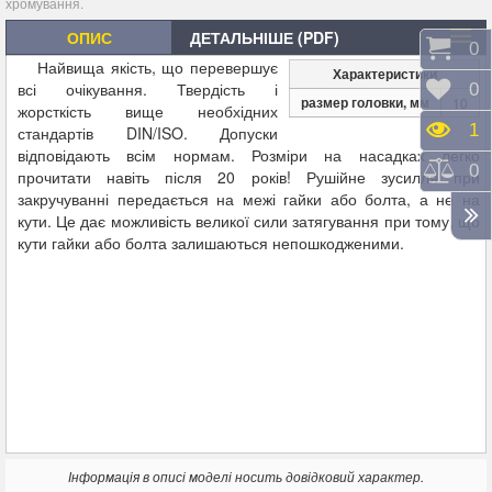
хромування.
ОПИС
ДЕТАЛЬНІШЕ (PDF)
Коши
0
Найвища якість, що перевершує
Характеристики
всі очікування. Твердість і
Відк
0
размер головки, мм
10
жорсткість вище необхідних
Пере
1
стандартів DIN/ISO. Допуски
відповідають всім нормам. Розміри на насадках легко
Порі
0
прочитати навіть після 20 років! Рушійне зусилля при
закручуванні передається на межі гайки або болта, а не на
кути. Це дає можливість великої сили затягування при тому, що
кути гайки або болта залишаються непошкодженими.
Інформація в описі моделі носить довідковий характер.