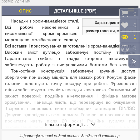
розмір
VZ 14 мм.
ОПИС
ДЕТАЛЬНІШЕ (PDF)
Коши
0
Насадки з хром-ванадієвої сталі.
Характеристики
Відк
0
Всі робочі наконечники з
размер головки, мм
14
високоякісної хромо-кремнієво-
Пере
1
марганцево молібденового сплаву.
Всі вставки і пристосування виготовлені з хром-ванадієвої сталі.
Порі
0
Високий вміст вуглецю забезпечує постійну твердість.
Гарантовано глибокі і гладкі сторони шестикутника
забезпечують роботу з виступаючими болтами без клопоту.
Тонкостінна конструкція забезпечує зручний доступ,
зберігаючи при цьому міцність для важких робіт. Конусні фаски
головки полегшують точну посадку при роботі. Фрезеровані
стінки забезпечують точність посадки хвостовика. Оптимальний
захист поверхні: подвійне нікелювання і фінішне матове
хромування. Найвища якість, що перевершує всі очікування.
Твердість і жорсткість вище необхідних стандартів DIN/ISO.
Допуски відповідають всім нормам. Розміри на насадках легко
прочитати навіть після 20 років! Рушійне зусилля при
Більше інформації ...
закручуванні передається на межі гайки або болта, а не на
кути. Це дає можливість великої сили затягування при тому, що
Інформація в описі моделі носить довідковий характер.
кути гайки або болта залишаються непошкодженими.