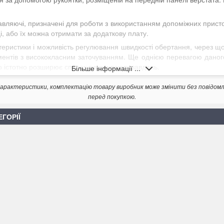
авляючі, призначені для роботи з використанням допоміжних прист
і, або їх можна отримати за додаткову плату.
теристики і можливість регулювання швидкості обертання, через що
ментів з висококласним заточуванням. Ще однією перевагою даного
 істотно розширює список виконуваних завдань.
Більше інформації ...
. Характеристики, комплектацію товару виробник може змінити без повідом
перед покупкою.
ЕГОРІЇ
енту і ножів
 кутомір для вимірювання кута заточування інструменту
іплення пристосувань