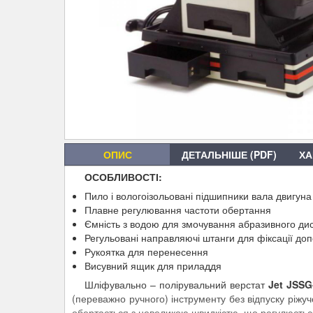
ОПИС
ДЕТАЛЬНІШЕ (PDF)
ХА
ОСОБЛИВОСТІ:
Пило і вологоізольовані підшипники вала двигуна
Плавне регулювання частоти обертання
Ємність з водою для змочування абразивного ди
Регульовані направляючі штанги для фіксації до
Рукоятка для перенесення
Висувний ящик для приладдя
Шліфувально – полірувальний верстат
Jet JSSG
(переважно ручного) інструменту без відпуску ріжуч
обертається з невеликою швидкістю, що регулюєтьс