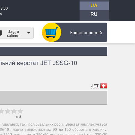
UA
18:00
тю
RU
Вхід в
Кошик порожній
кабінет
льний верстат JET JSSG-10
JET
0
увальних, так і полірувальних робіт. Верстат комплектується
SG-10 плавно змінюються від 90 до 150 оборотів в хвилину.
ю 220G має діаметр 250х50 мм, а полірувальний круг 230х30