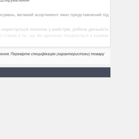
осувань, великий асортимент яких представлений під
 користується попитом у майстрів, робоча діяльність
 станка є те, що він ідеально поєднується з іншими
лення. Перевірте специфікацію (характеристики) товару