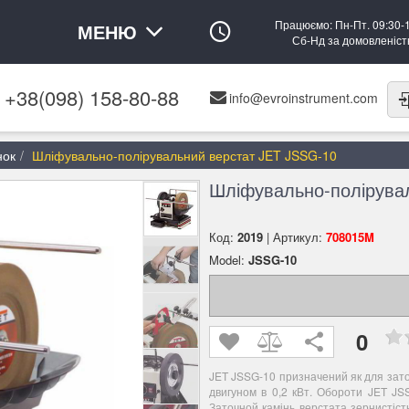
Працюємо: Пн-Пт. 09:30-
МЕНЮ
Сб-Нд за домовленіс
+38(098) 158-80-88
info@evroinstrument.com
нок
Шліфувально-полірувальний верстат JET JSSG-10
Шліфувально-полірува
Код:
2019
| Артикул:
708015M
Model:
JSSG-10
0
JET JSSG-10 призначений як для заточ
двигуном в 0,2 кВт. Обороти JET JS
Заточной камінь верстата зернистіст