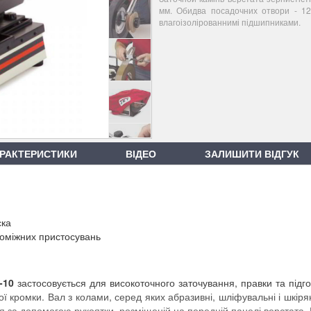
мм. Обидва посадочних отвори - 12
влагоізолірованнимі підшипниками.
РАКТЕРИСТИКИ
ВІДЕО
ЗАЛИШИТИ ВІДГУК
ска
поміжних пристосувань
-10
застосовується для високоточного заточування, правки та підго
ої кромки. Вал з колами, серед яких абразивні, шліфувальні і шкіря
я за допомогою рукоятки, розміщеній на передній панелі верстата