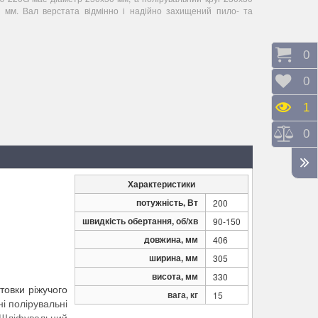
 мм. Вал верстата відмінно і надійно захищений пило- та
Коши
0
Відк
0
Пере
1
Порі
0
Характеристики
потужність, Вт
200
швидкість обертання, об/хв
90-150
довжина, мм
406
ширина, мм
305
висота, мм
330
товки ріжучого
вага, кг
15
ні полірувальні
. Шліфувальний