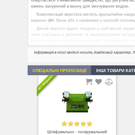
камінь занурений в ванну для змочування водою.
Комплектація верстата містить кронштейни-напр
маркою
Jet
. Вони або є наявними у штатній поставц
Даний верстат вдало поєднує у собі високі харак
яких пов’язана з деревом та використанням інстру
верстатами по пристосуванням для заточування, що
Комплектація
Інформація в описі моделі носить довідковий характер
Шліфувальний круг 220G
Полірувальний шкіряний круг
Брусок для очищення шліфувального круга
СПЕЦІАЛЬНІ ПРОПОЗИЦІЇ
ІНШІ ТОВАРИ КАТ
Пристосування для доведення столярного інструм
ХІТ ПРОДАЖУ
Кутовий калібр для установки кута заточування і
Полірувальна паста для шкіряного круга
Направляюча штанга для опори інструменту і кр
Інструкція на DVD
Шліфувально - полірувальний