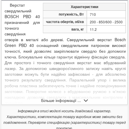
Верстат
Характеристики
свердлильний
потужність, Вт
710
BOSCH PBD 40
частота обертів, об/хв
призначений для
200 - 850/600 - 2500
точного
вага, кг
11.2
свердління
отворів в металі або дереві. Свердлильний верстат Bosch
Green PBD 40 оснащений свердлильним патроном високої
точності, який дозволяє закріплювати свердло без допомоги
ключа. Блокувальне кільце гарантує відмінну фіксацію свердла.
Для простого і точного свердління верстат має вбудований
лазер. За допомогою швидкороз'ємного затиску навіть круглі
заготовки можуть бути надійно зафіксовані - для абсолютно
точного результату свердління. Паралельний упор і велика
робоча пластина забезпечують точне і надійне позиціонування
заготовки. Поворотне колесо з вбудованою ручкою з м'якою
накладкою дозволяє свердлити з максимальним контролем і
Більше інформації ...
зручністю.
Особливості:
Інформація в описі моделі носить довідковий характер.
Характеристики, комплектацію товару виробник може змінити без
Високоякісний патрон
повідомлення. Перевірте специфікацію (характеристики) товару перед
Вбудований лазер
покупкою.