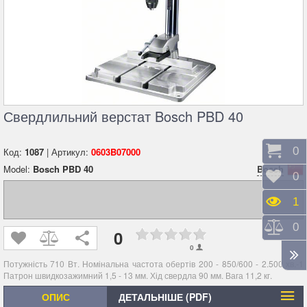
Свердлильний верстат Bosch PBD 40
Коши
0
Код:
1087
| Артикул:
0603B07000
Model:
Bosch PBD 40
Bosch
Відк
0
Пере
1
Порі
0
0
0
Потужність 710 Вт. Номінальна частота обертів 200 - 850/600 - 2.500 хв.-1
Патрон швидкозажимний 1,5 - 13 мм. Хід свердла 90 мм. Вага 11,2 кг.
ОПИС
ДЕТАЛЬНІШЕ (PDF)