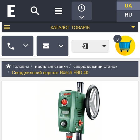
UA
RU
КАТАЛОГ
ТОВАРІВ
0
Головна
настільні станки
свердлильний станок
Свердлильний верстат Bosch PBD 40