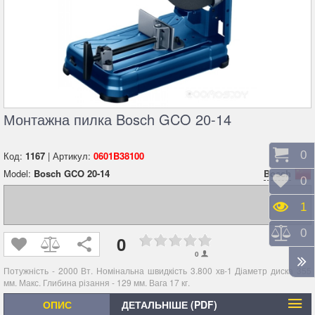
Монтажна пилка Bosch GCO 20-14
Коши
0
Код:
1167
| Артикул:
0601B38100
Model:
Bosch GCO 20-14
Bosch
Відк
0
Пере
1
Порі
0
0
0
Потужність - 2000 Вт. Номінальна швидкість 3.800 хв-1 Діаметр диска 355
мм. Макс. Глибина різання - 129 мм. Вага 17 кг.
ОПИС
ДЕТАЛЬНІШЕ (PDF)