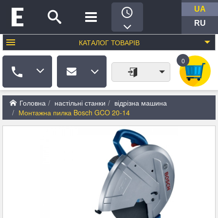
UA
RU
КАТАЛОГ
ТОВАРІВ
0
Головна
настільні станки
відрізна машина
Монтажна пилка Bosch GCO 20-14