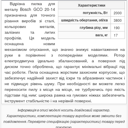
Відрізна пилка для
Характеристики
металу Bosch GCO 20-14
потужність, Вт
2000
призначена для точного
швидкість обертання, об/хв
різання виробів зі сталі,
3800
кольорових металів,
глубина різу, мм
190
залізних та литих
вага, кг
17
профілів. Ця модель
оснащена новим
механізмом опускання, що значно знижує навантаження на
руки в порівнянні з попередніми моделями. Ротор
електродвигуна ідеально збалансований, а поверхня під
диском точно оброблена, що гарантує мінімальні вібрації під
час роботи. Пила оснащена жорстким захисним корпусом, що
забезпечує надійний захист від іскри та абразивних частинок і
не підвищує рівень шуму. При необхідності ви можете легко
переносити пилу з місця на місце, не турбуючись про якість
підстави під ним: широка рамка на гумових ніжках забезпечить
інструмент стабільністю і на нерівній поверхні.
Інформація в описі моделі носить довідковий характер.
Характеристики, комплектацію товару виробник може змінити без
повідомлення. Перевірте специфікацію (характеристики) товару перед
покупкою.