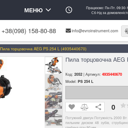
Працюємо: Пн-Пт. 09:30-
МЕНЮ
Сб-Нд за домовленіс
+38(098) 158-80-88
info@evroinstrument.com
Пила торцовочна AEG PS 254 L (4935440670)
Пила торцовочна AEG P
Код:
2052
| Артикул:
4935440670
Model:
PS 254 L
0
Потужний двигун Потужність 2000 Вт 
пильним диском 48 зубів, струбцин
глибина різу 90 мм.