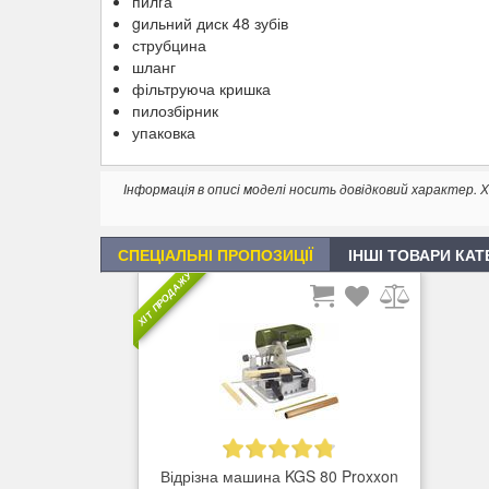
пилrа
gильний диск 48 зубів
струбцина
шланг
фільтруюча кришка
пилозбірник
упаковка
Інформація в описі моделі носить довідковий характер
СПЕЦІАЛЬНІ ПРОПОЗИЦІЇ
ІНШІ ТОВАРИ КАТ
ХІТ ПРОДАЖУ
Відрізна машина KGS 80 Proxxon