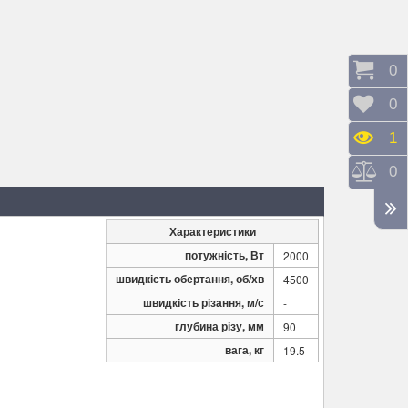
Коши
0
Відк
0
Пере
1
Порі
0
Характеристики
потужність, Вт
2000
швидкість обертання, об/хв
4500
швидкість різання, м/с
-
глубина різу, мм
90
вага, кг
19.5