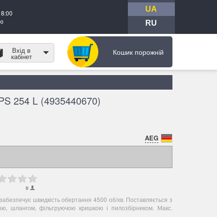
UA
18:00
тю
RU
Вхід в
Кошик порожній
кабінет
S 254 L (4935440670)
AEG
0
забезпечує швидкість обертання 4500 об/хв. Поставляється з
ою, шлангом, фільтруючою кришкою і пилозбірником. Макс.