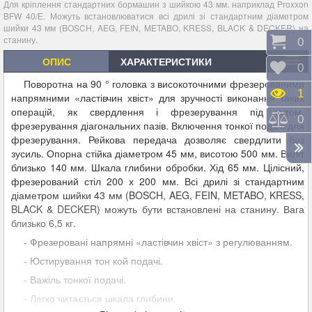
Для кріплення стандартних бормашин з шийкою 43 мм. наприклад Proxxon
BFW 40/Е. Можуть встановлюватися всі дрилі зі стандартним діаметром
шийки 43 мм (BOSCH, AEG, FEIN, METABO, KRESS, BLACK & DECKER) на
станину.
Коши
0
ОПИС
ХАРАКТЕРИСТИКИ
Відк
0
Поворотна на 90 ° головка з високоточними фрезерованими
Пере
1
напрямними «ластівчин хвіст» для зручності виконання таких
операцій, як свердлення і фрезерування під кутом,
Порі
0
фрезерування діагональних пазів. Включення тонкої подачі для
фрезерування. Рейкова передача дозволяє свердлити без
зусиль. Опорна стійка діаметром 45 мм, висотою 500 мм. Виліт
близько 140 мм. Шкала глибини обробки. Хід 65 мм. Цілісний,
фрезерований стіл 200 х 200 мм. Всі дрилі зі стандартним
діаметром шийки 43 мм (BOSCH, AEG, FEIN, METABO, KRESS,
BLACK & DECKER) можуть бути встановлені на станину. Вага
близько 6,5 кг.
- Фрезеровані напрямні «ластівчин хвіст» з регулюванням.
- Юстирування тон кой подачі.
- Важіль тонкої подачі.
- Легко читається шкала глибини.