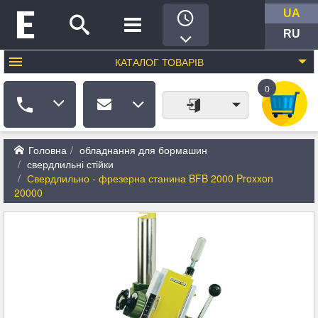
UA
RU
КАТАЛОГ
ТОВАРІВ
0
Головна
обладнання для бормашин
свердлильні стійки
Свердлильно - фрезерна станина BFB 2000 Proxxon
20000