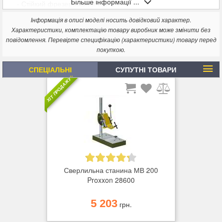
Більше інформації ...
- Стійкий фрезерований стіл з Т
-подібними пазами.
Інформація в описі моделі носить довідковий характер.
- Опорна стійка ø 45 мм, висотою 500 мм.
Характеристики, комплектацію товару виробник може змінити без
повідомлення. Перевірте специфікацію (характеристики) товару перед
покупкою.
СПЕЦІАЛЬНІ
СУПУТНІ ТОВАРИ
ПРОПОЗИЦІЇ
ХІТ ПРОДАЖУ
Сверлильна станина МВ 200
Proxxon 28600
5 203
грн.