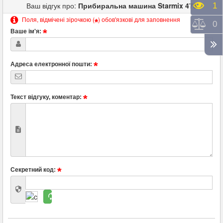
Ваш відгук про:
Прибиральна машина Starmix 475
Пере
1
Поля, відмічені зірочкою (
) обов'язкові для заповнення
*
Порі
0
Ваше ім'я:
Адреса електронної пошти:
Текст відгуку, коментар:
Секретний код: