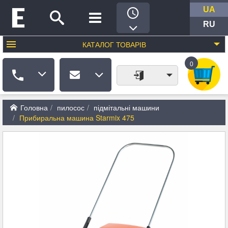
UA
RU
КАТАЛОГ
ТОВАРІВ
0
Головна
пилосос
підмітальні машини
Прибиральна машина Starmix 475