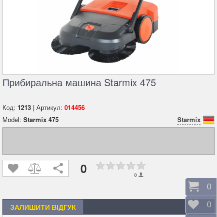
Прибиральна машина Starmix 475
Код:
1213
| Артикул:
014456
Model:
Starmix 475
Starmix
0
0
Коши
0
Відк
0
ЗАЛИШИТИ ВІДГУК