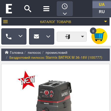
UA
RU
КАТАЛОГ
ТОВАРІВ
0
Головна
пилосос
промисловий
Бездротовий пилосос Starmix BATRIX M 36-18V (100777)