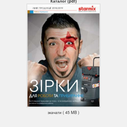
Каталог (pdf)
Роз'єм кріплення батареї дає змогу працювати як від 1
батареї на 36 В, так і від 2 по 18 В;
Світлодіодний дисплей інформує про недостатню потужність
усмоктування (потребу очищення фільтра);
Індикатор ємності акумулятора дає змогу контролювати
заряд батареї, не припиняючи роботу
зкачати ( 45 MB )