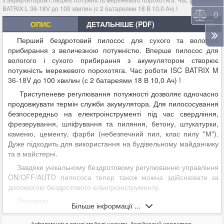
BATRIX L 36-18V
до 100 хвилин (с 2 батареями 18 В 10,0 Ач) !
Порі
0
ОПИС
ДЕТАЛЬНІШЕ (PDF)
Перший бездротовий пилосос для сухого та вологого
прибирання з величезною потужністю. Вперше пилосос для
вологого і сухого прибирання з акумулятором створює
потужність мережевого порохотяга. Час роботи
ISC BATRIX M
36-18V
до 100 хвилин (с 2 батареями 18 В 10,0 Ач) !
Триступеневе регулювання потужності дозволяє одночасно
продовжувати термін служби акумулятора. Для пилососування
безпосередньо на електроінструменті під час свердління,
фрезерування, шліфування та пиляння, бетону, штукатурки,
каменю, цементу, фарби (небезпечний пил, клас пилу "М").
Дуже підходить для використання на будівельному майданчику
та в майстерні.
Завдяки унікальному бездротовому регулюванню управління
ON/OFF/AUTO пилососа тепер також можна здійснювати за
допомогою бездротового електроінструменту.
Переваги
:
Більше інформації ...
ISC BATRIX M 36-18V Safe — найпотужніший і