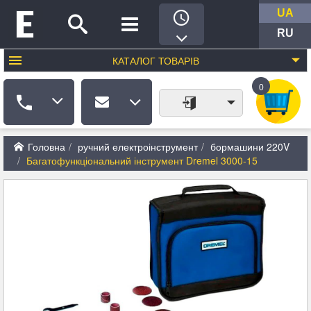
UA
RU
КАТАЛОГ
ТОВАРІВ
0
Головна
ручний електроінструмент
бормашини 220V
Багатофункціональний інструмент Dremel 3000-15