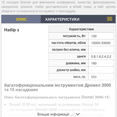
15 насадок Dremel для виконання шліфування, зачистки, фрезерування,
свердління, різання. Набір доставляється в м'якій сумці, в якій зручно
зберігати та переносити інструмент з приладдям.
ОПИС
ХАРАКТЕРИСТИКИ
Набір з
Характеристики
потужність, Вт
130
частота обертів, об/хв
10000-33000
патрон без ключа, мм
-
цанги
0.8,1.6,2.4,3.2
довжина, мм
190
діаметр шийки, мм
-
вага, гр.
550
багатофункціональним інструментом Дремел 3000
та 15 насадками
Опис багатофунціонального інструмента Dremel 3000-15:
Легкий
(0,55 кг)
, маленький за розмірами
(длина 19
см)
інструмент
Dremel 3000
з можливістю застосування
Більше інформації ...
всеможливих за функціональностю насадок і приладдя є