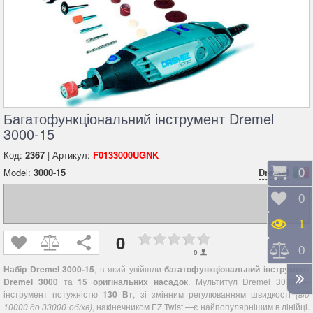
Багатофункціональний інструмент Dremel
3000-15
Код:
2367
| Артикул:
F0133000UGNK
Model:
3000-15
Dremel
Коши
0
Відк
0
Пере
1
0
Порі
0
0
Набір Dremel 3000-15
, в який увійшли
багатофункціональний інструмент
Dremel 3000
та
15 оригінальних насадок
. Мультитул Dremel 3000 —
інструмент потужністю
130 Вт
, зі змінним регулюванням швидкості
(від
10000 до 33000 об/хв)
, накінечником EZ Twist —є найпопулярнішим в лінійці.