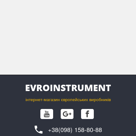
Швидко змінити насадку дозволяє фіксатор шпинделя.
Конічний ковпачок з вбудованим ключем EZ TwistTM, що
дозволяє затягувати та відпускати цангову гайку без
цангового ключа.
Для точної роботи важливим є правильний баланс
приладдя. На цьому інструменті виконати балансування
дуже просто. Досить послабити гайку цанги і повернути
насадку або цангу на ¼ обороту.
Змінні графітові щітки.
Рукоятка з м'якою накладкою зручно лягає в руку, знижує до
мінімуму вібрацію.
інтернет-магазин європейських виробників
+38(098) 158-80-88