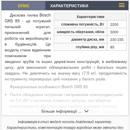
ОПИС
ХАРАКТЕРИСТИКИ
Дискова пилка Bosch
Характеристики
GKS 85 - це потужний
споживча потужність, Вт
2200
пильний агрегат,
швидкість обертання, об/хв
призначений для
5000
роботи на виробництві і
диаметр диска, мм
230-235
в будівництві. Ця
глубина різу, мм
85
модель стане відмінним
помічником при
зведенні зрубів та інших дерев'яних конструкцій, в меблевому
цеху, для виконання облицювальних робіт і багатьох інших
завдань. Не дивлячись на значну вагу (7,5 кг), продуктивність
інструменту перевершує цей показник у багато разів.
Функціональні особливості Bosch GKS 85
Пилrа обладнана потужним і витривалим електродвигуном
на 2,2 кВт з системою плавного запуску, яка вберігає
електромережу від перепадів напруги в момент запуску
Більше інформації ...
двигуна і забезпечує акуратний початок роботи. Завдяки
такій високій потужності двигуна Бош GKS 85 у вас не
Інформація в описі моделі носить довідковий характер.
виникне проблем з різкою навіть мерзлої або мокрої
Характеристики, комплектацію товару виробник може змінити без
деревини.