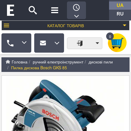
UA
RU
КАТАЛОГ
ТОВАРІВ
0
Головна
ручний електроінструмент
дискові пили
Пилка дискова Bosch GKS 85