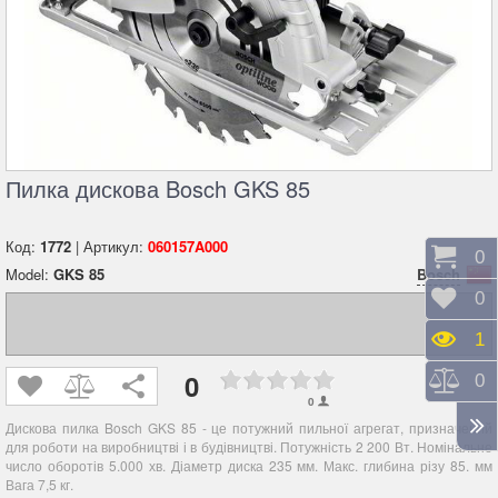
Пилка дискова Bosch GKS 85
Код:
1772
| Артикул:
060157A000
Коши
0
Model:
GKS 85
Bosch
Відк
0
Пере
1
0
Порі
0
0
Дискова пилка Bosch GKS 85 - це потужний пильної агрегат, призначений
для роботи на виробництві і в будівництві. Потужність 2 200 Вт. Номінальне
число оборотів 5.000 хв. Діаметр диска 235 мм. Макс. глибина різу 85. мм
Вага 7,5 кг.