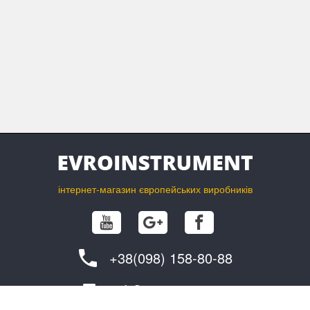
паралельний упор (№ ET 1 608 190 007)
сумка для транспортування
інструкція Bosch GKS 85
інтернет-магазин європейських виробників
+38(098) 158-80-88
info@evroinstrument.com