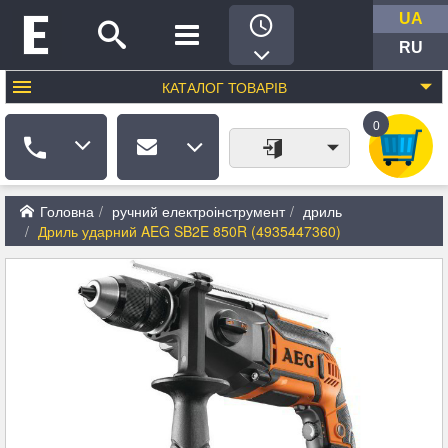
UA
RU
КАТАЛОГ
ТОВАРІВ
0
Головна
ручний електроінструмент
дриль
Дриль ударний AEG SB2E 850R (4935447360)