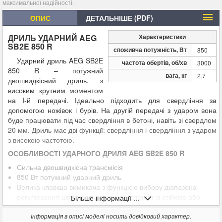
максимальної надійності.
ОПИС
ДЕТАЛЬНІШЕ (PDF)
ДРИЛЬ УДАРНИЙ AEG
Характеристики
SB2E 850 R
споживча потужність, Вт
850
Ударний дриль AEG SB2E
частота обертів, об/хв
3000
850 R – потужний
вага, кг
2.7
двошвидкісний дриль, з
високим крутним моментом
на I-й передачі. Ідеально підходить для свердління за
допомогою ножівок і бурів. На другій передачі з ударом вона
буде працювати під час свердління в бетоні, навіть зі свердлом
20 мм. Дриль має дві функції: свердління і свердління з ударом
з високою частотою.
ОСОБЛИВОСТІ УДАРНОГО ДРИЛЯ AEG SB2E 850 R
Сильна двошвидкісна трансмісія
850 Вт потужний ударний дриль
Велика клавіша вимикача з функцією вибору діапазона
регулювання швидкості для використання зі стійкою або
Більше інформації ...
легкого розмішування
Металевий корпус редуктора для максимальної надійності
Інформація в описі моделі носить довідковий характер.