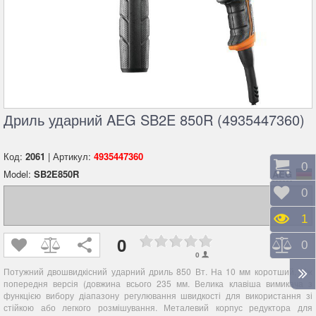
Дриль ударний AEG SB2E 850R (4935447360)
Код:
2061
| Артикул:
4935447360
Коши
0
Model:
SB2E850R
AEG
Відк
0
Пере
1
0
Порі
0
0
Потужний двошвидкісний ударний дриль 850 Вт. На 10 мм коротший, ніж
попередня версія (довжина всього 235 мм. Велика клавіша вимикача з
функцією вибору діапазону регулювання швидкості для використання зі
стійкою або легкого розмішування. Металевий корпус редуктора для