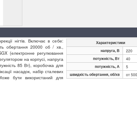
екції нігтів. Включає в себе:
Характеристики
ь обертання 20000 об / хв.,
напруга, В
220
 SGX (електронне регулювання
потужність, Вт
регулятором на корпусі, напруга
40
тужність 85 Вт), коробочка для
потужність, А
5
ксації насадок, набір сталевих
швидкість обертання, об/хв
от 50
 Може бути використаний для