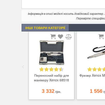
Інформація в описі моделі носить довідковий характер
Перевірте специфік
ІНШІ ТОВАРИ КАТЕГОРІЇ
Переносний набір для
Фрезер Xenox M
манікюру Xenox 68518
3 332
1 556
грн.
г