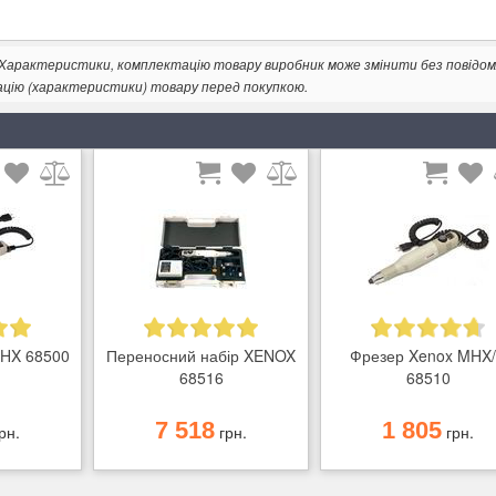
. Характеристики, комплектацію товару виробник може змінити без повідом
ацію (характеристики) товару перед покупкою.
HX 68500
Переносний набір XENOX
Фрезер Xenox MHX
68516
68510
7 518
1 805
рн.
грн.
грн.