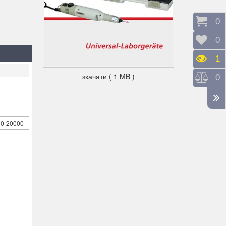
Коши
0
Відк
0
Пере
1
зкачати ( 1 MB )
Порі
0
00-20000