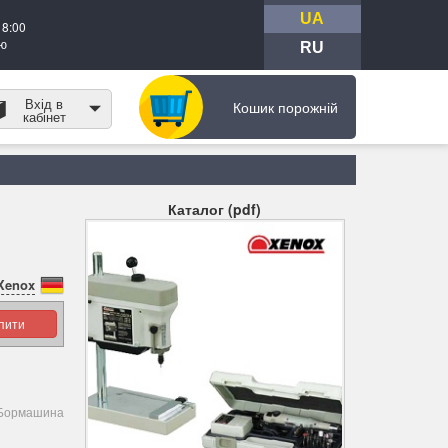
UA
18:00
тю
RU
Вхід в
Кошик порожній
кабінет
Каталог (pdf)
Xenox
упити
. Бормашина