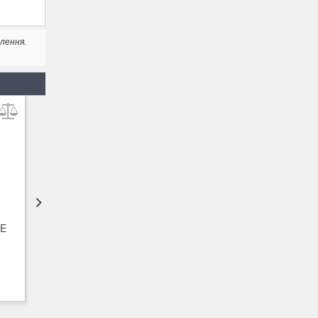
лення.
/E
Набір Xenox-Nail 35K
67060
17 794
грн.