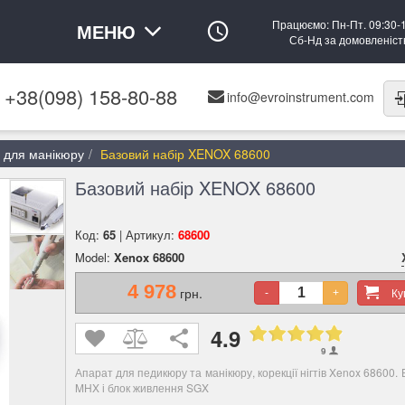
Працюємо: Пн-Пт. 09:30-
МЕНЮ
Сб-Нд за домовленіс
+38(098) 158-80-88
info@evroinstrument.com
 для манікюру
Базовий набір XENOX 68600
Базовий набір XENOX 68600
Код:
65
| Артикул:
68600
Model:
Xenox 68600
4 978
грн.
К
-
+
4.9
9
Апарат для педикюру та манікюру, корекції нігтів Xenox 68600
MHX і блок живлення SGX