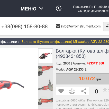
Працюємо: Пн-Пт. 09:30-
МЕНЮ
Сб-Нд за домовленіс
+38(098) 158-80-88
info@evroinstrument.com
шліфмашини
Болгарка (Кутова шліфмашина) Milwaukee AGV 22-230
Болгарка (Кутова шліф
(4933431850)
Код:
2600
| Артикул:
4933431850
Model:
AGV 22-230 E
10 072
грн.
0
Швидкість 6600 об/хв; Потужність 220
повторного включення (з фіксацією);
для високої продуктивності та збіль