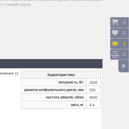
ти. Плавний запуск.
Коши
0
Відк
0
Пере
1
Порі
0
лючення (з
Характеристики
потужність, Вт
2200
діаметр шліфувального диску, мм
230
частота обертів, об/хв
6600
вага, кг
5.4