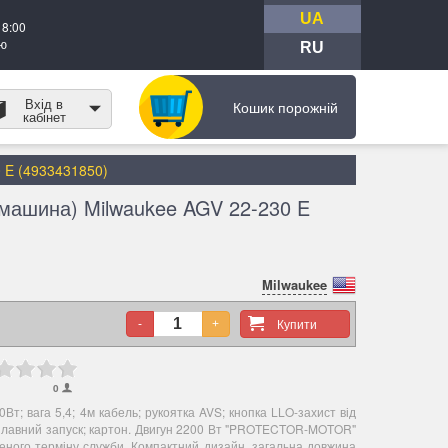
UA
18:00
тю
RU
Вхід в
Кошик порожній
кабінет
 E (4933431850)
машина) Milwaukee AGV 22-230 E
Milwaukee
Купити
-
+
0
0Вт; вага 5,4; 4м кабель; рукоятка AVS; кнопка LLO-захист від
 плавний запуск; картон. Двигун 2200 Вт "PROTECTOR-MOTOR"
шеного терміну служби. Компактний дизайн, загальна довжина