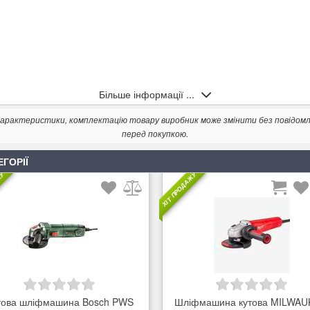
Більше інформації ...
. Характеристики, комплектацію товару виробник може змінити без повідом
перед покупкою.
ukee AGV 22-230 E 230мм - 1 шт
ЕГОРІЇ
ЖУ
ХІТ ПРОДАЖУ
това шліфмашина Bosch PWS
Шліфмашина кутова MILWAU