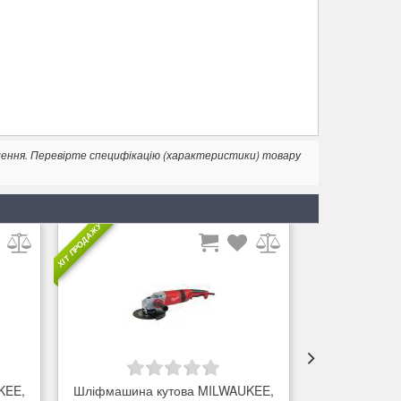
лення. Перевірте специфікацію (характеристики) товару
ХІТ ПРОДАЖУ
ХІТ ПРОДАЖУ
KEE,
Шліфмашина кутова MILWAUKEE,
Шліфмашина 