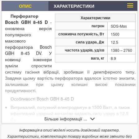
ОПИС
ХАРАКТЕРИСТИКИ
Перфоратор
Характеристики
Bosch GBH 8-45 D
-
патрон
SDS-Max
оновлена ​​версія
споживча потужність, Вт
популярного
1500
максового
сила удара, Дж
12.5
перфоратора Bosch
частота ударів, уд/хв
1380 – 2760
GBH 8-45 DV. У
вага, кг
8.9
новинці інженери
зуміли спростити
систему гасіння вібрації, зробивши її демпферного типу.
Завдяки цьому вартість перфоратора вдалося істотно знизити,
залишивши при цьому колишні високі показники
продуктивності.
Особливості Bosch GBH 8-45 D
Витривалий, потужний електродвигун в 1500 Ватт, а також
ефективний ударний механізм видають силу удару в 12,5
Більше інформації ...
Дж.
Завдяки металевим пружинам в корпусі інструменту вдалося
Інформація в описі моделі носить довідковий характер.
знизити вібрацію до 18,5 м/с² В режимі роботи відбійного
Характеристики, комплектацію товару виробник може змінити без
молотка і до 14 м/с² при свердлінні отворів.