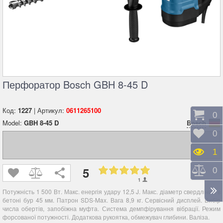
Перфоратор Bosch GBH 8-45 D
Код:
1227
| Артикул:
0611265100
Коши
0
Model:
GBH 8-45 D
Bosch
Відк
0
Пере
1
5
Порі
0
1
Потужність 1 500 Вт. Макс. енергія удару 12,5 J. Макс. діаметр свердління в
бетоні бур 45 мм. Патрон SDS-Max. Вага 8,9 кг. Сервісний дисплей. Вибір
числа обертів, запобіжна муфта. Система демпфірування вібрації. Режим
форсованої потужності. Додаткова рукоятка, обмежувач глибини. Валіза.