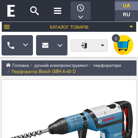
UA
RU
КАТАЛОГ
ТОВАРІВ
0
Головна
ручний електроінструмент
перфоратори
Перфоратор Bosch GBH 8-45 D