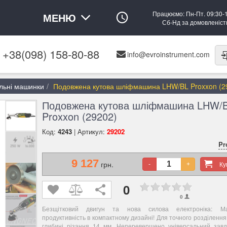
Працюємо: Пн-Пт. 09:30-
МЕНЮ
Сб-Нд за домовленіс
+38(098) 158-80-88
info@evroinstrument.com
льні машинки
Подовжена кутова шліфмашина LHW/BL Proxxon (2
Подовжена кутова шліфмашина LHW/
Proxxon (29202)
Код:
4243
| Артикул:
29202
Pr
9 127
грн.
К
-
+
0
0
Безщітковий двигун та нова силова електроніка: Ма
продуктивність в компактному дизайні! Для точного розділення 
глибині різання 14 мм. Неперевершено універсальний завдя