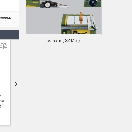
лення.
зкачати ( 22 MB )
к
Диск з флісу для LHW
Диск з флісу для LHW
ля
Proxxon 28554
Proxxon 28555
0
345
345
грн.
грн.