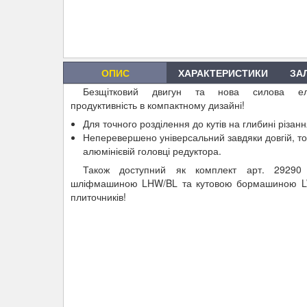
ОПИС
ХАРАКТЕРИСТИКИ
ЗА
Безщітковий двигун та нова силова еле
продуктивність в компактному дизайні!
Для точного розділення до кутів на глибині різан
Неперевершено універсальний завдяки довгій, тон
алюмінієвій головці редуктора.
Також доступний як комплект арт. 29290
шліфмашиною LHW/BL та кутовою бормашиною LW
плиточників!