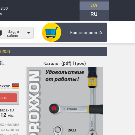
UA
18:00
тю
RU
Вхід в
Кошик порожній
кабінет
9202)
BL
Каталог (pdf) I (рос)
oxxon
упити
гарантія
12
міс.
ксимальна
до кутів на
ки довгій,