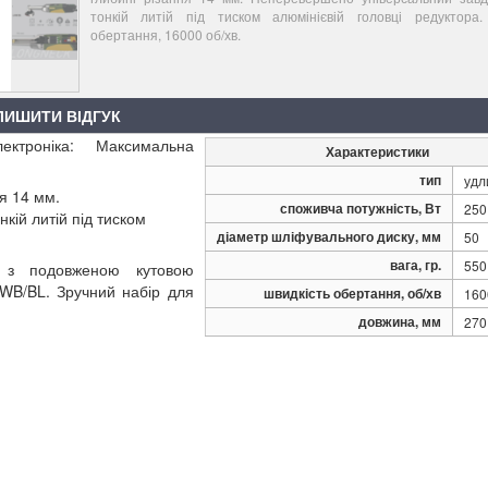
тонкій литій під тиском алюмінієвій головці редуктора
обертання, 16000 об/хв.
ЛИШИТИ ВІДГУК
ктроніка: Максимальна
Характеристики
тип
удл
ня 14 мм.
споживча потужність, Вт
250
кій литій під тиском
діаметр шліфувального диску, мм
50
вага, гр.
550
 з подовженою кутовою
B/BL. Зручний набір для
швидкість обертання, об/хв
160
довжина, мм
270