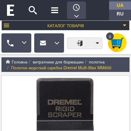
UA
RU
КАТАЛОГ
ТОВАРІВ
0
Головна
витратники для бормашин
полотна
Полотно жорсткий скребок Dremel Multi-Max MM600