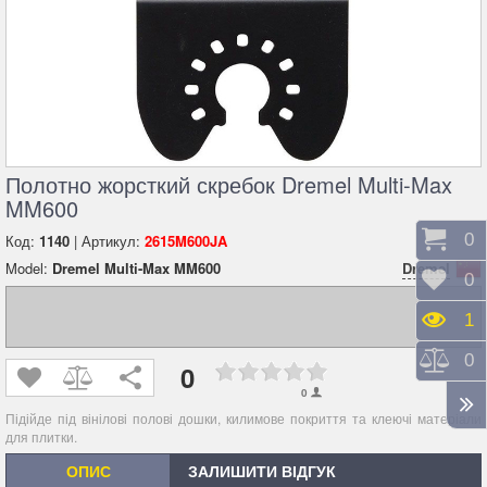
Полотно жорсткий скребок Dremel Multi-Max
MM600
Коши
0
Код:
1140
| Артикул:
2615M600JA
Model:
Dremel Multi-Max MM600
Dremel
Відк
0
Пере
1
Порі
0
0
0
Підійде під вінілові полові дошки, килимове покриття та клеючі матеріали
для плитки.
ОПИС
ЗАЛИШИТИ ВІДГУК