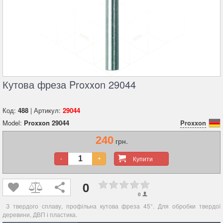
Кутова фреза Proxxon 29044
Код:
488
| Артикул:
29044
Model:
Proxxon 29044
Proxxon
240
грн.
Купити
-
+
0
0
З твердого сплаву, профільна кутова фреза 45°. Для обробки твердої
деревини, ДВП і пластика.