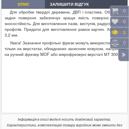
ОПИС
ЗАЛИШИТИ ВІДГУК
Коши
0
Для обробки твердої деревини, ДВП і пластика. Оброблена
задня поверхня забезпечує краще якість поверхні. Висока
Відк
0
зносостійкість. Для виготовлення пазів, виступів, радіусів і інших
профілів. Придатні для виготовлення рамок картин. Хвостовик
Пере
1
3,2 мм.
Увага! Зазначені профільні фрези можуть використовуватися
Порі
0
тільки на верстатах, обладнаних захисним кожухом, наприклад
на ручний фрезер MOF або мікрофрезерні верстаті МТ 300.
Інформація в описі моделі носить довідковий характер.
Характеристики, комплектацію товару виробник може змінити без