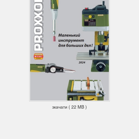
зкачати ( 22 MB )