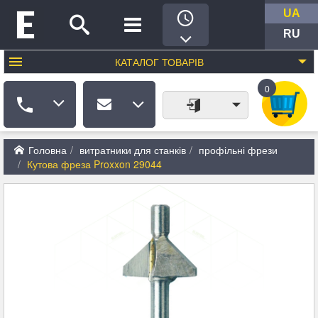
UA
RU
КАТАЛОГ
ТОВАРІВ
0
Головна
витратники для станків
профільні фрези
Кутова фреза Proxxon 29044