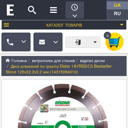
UA
RU
КАТАЛОГ
ТОВАРІВ
0
Головна
витратники для станків
відрізні диски
Диск алмазний по граніту Distar 1A1RSS/C3 Bestseller
Stone 125x22.2x2.2 мм (14315084010)