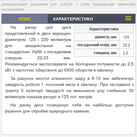
універсальним рішенням для роботи з усіма природними кам'яними
матеріалами.
ОПИС
ХАРАКТЕРИСТИКИ
На ринку цей диск
Характеристики
представлений в двох варіаціях
діаметр, мм
125
діаметром 125 і 230 міліметрів
посадочний отвір, мм
для використання на
22.2
стандартних УШМ з посадковим
товщина, мм
2.2
отвором 22,23 мм.
Рекомендується застосовувати на болгарках потужністю до 2,5
кВт з частотою обертання до 6500 оборотів в хвилину.
За рахунок висоти алмазного шару в 8-10 мм забезпечує
швидкість роботи 1 погонний метр в хвилину. При тестуванні з
граніту 5 категорії твердості на виконання різу глибиною 30
міліметрів показав ресурс в 125 пог. метрів.
На ринку диск позиціонує себе як найбільш доступне
рішення для обробки природного каменю.