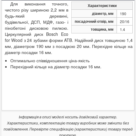
Для виконання точного,
Характеристики
чистого різу шириною 2,2 мм в
діаметр, мм
190
будь-який деревині,
посадочний отвір, мм
будівельної, ДСП, МДФ, газо- і
20/16
пінобетоні дисковою пилкою.
товщина, мм
1.4
Циркулярний диск Bosch Eco
for Wood з 24 зубами форми ATB. Надійний диск товщиною 1,4
мм, діаметром 190 мм з посадкою 20 мм. Перехідне кільце на
діаметр посадки 16 мм.
Оптимально співвідношення ціна-якість
Перехідний кільце на діаметр посадки 16 мм.
Інформація в описі моделі носить довідковий характер.
Характеристики, комплектацію товару виробник може змінити без
повідомлення. Перевірте специфікацію (характеристики) товару перед
покупкою.