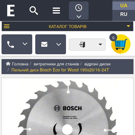
UA
RU
КАТАЛОГ
ТОВАРІВ
0
Головна
витратники для станків
відрізні диски
Пильний диск Bosch Eco for Wood 190x20/16-24T