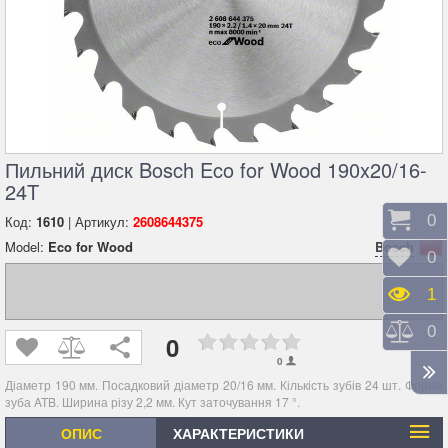
Пильний диск Bosch Eco for Wood 190x20/16-
24T
Коши
0
Код:
1610
| Артикул:
2608644375
Model:
Eco for Wood
Bosch
Відк
0
Пере
1
Порі
0
0
0
Діаметр 190 мм. Посадковий діаметр 20/16 мм. Кількість зубів 24 шт. Форма
зуба ATB. Ширина різу 2,2 мм. Кут заточування 17 °.
ОПИС
ХАРАКТЕРИСТИКИ