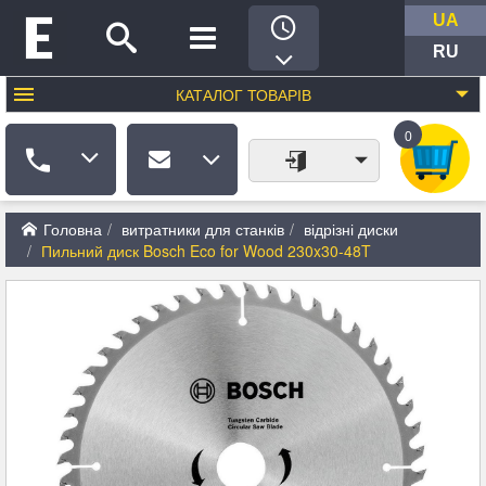
UA
RU
КАТАЛОГ
ТОВАРІВ
0
Головна
витратники для станків
відрізні диски
Пильний диск Bosch Eco for Wood 230x30-48T