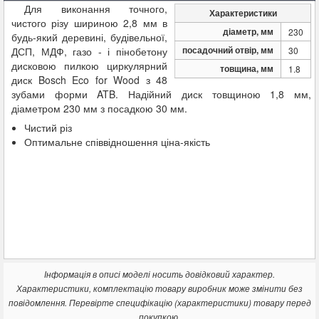
Для виконання точного,
Характеристики
чистого різу шириною 2,8 мм в
діаметр, мм
230
будь-який деревині, будівельної,
посадочний отвір, мм
ДСП, МДФ, газо - і пінобетону
30
дисковою пилкою циркулярний
товщина, мм
1.8
диск Bosch Eco for Wood з 48
зубами форми ATB. Надійний диск товщиною 1,8 мм,
діаметром 230 мм з посадкою 30 мм.
Чистий різ
Оптимальне співвідношення ціна-якість
Інформація в описі моделі носить довідковий характер.
Характеристики, комплектацію товару виробник може змінити без
повідомлення. Перевірте специфікацію (характеристики) товару перед
покупкою.