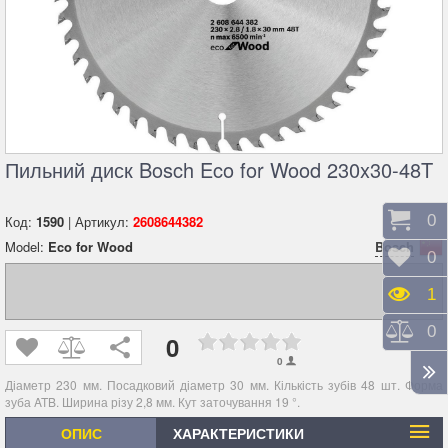
Пильний диск Bosch Eco for Wood 230x30-48T
Коши
0
Код:
1590
| Артикул:
2608644382
Model:
Eco for Wood
Bosch
Відк
0
Пере
1
Порі
0
0
0
Діаметр 230 мм. Посадковий діаметр 30 мм. Кількість зубів 48 шт. Форма
зуба ATB. Ширина різу 2,8 мм. Кут заточування 19 °.
ОПИС
ХАРАКТЕРИСТИКИ