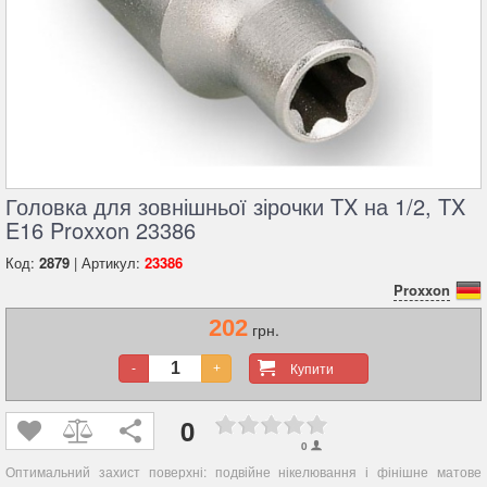
Головка для зовнішньої зірочки TX на 1/2, TX
E16 Proxxon 23386
Код:
2879
| Артикул:
23386
Proxxon
202
грн.
Купити
-
+
0
0
Оптимальний захист поверхні: подвійне нікелювання і фінішне матове