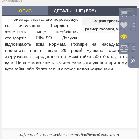
хромування.
ОПИС
ДЕТАЛЬНІШЕ (PDF)
Коши
0
Найвища якість, що перевершує
Характеристики
всі очікування. Твердість і
Відк
0
размер головки, мм
16
жорсткість вище необхідних
Пере
1
стандартів DIN/ISO. Допуски
відповідають всім нормам. Розміри на насадках легко
Порі
0
прочитати навіть після 20 років! Рушійне зусилля при
закручуванні передається на межі гайки або болта, а не на
кути. Це дає можливість великої сили затягування при тому, що
кути гайки або болта залишаються непошкодженими.
Інформація в описі моделі носить довідковий характер.