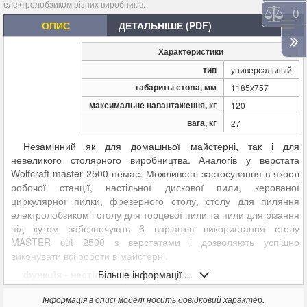
електролобзиком різних виробників.
Порі
0
ОПИС
ДЕТАЛЬНІШЕ (PDF)
Характеристики
тип
универсальный
габариты стола, мм
1185х757
максимальне навантаження, кг
120
вага, кг
27
Незамінний як для домашньої майстерні, так і для
невеликого столярного виробництва. Аналогів у верстата
Wolfcraft master 2500 немає. Можливості застосування в якості
робочої станції, настільної дискової пили, керованої
циркулярної пилки, фрезерного столу, столу для пиляння
електролобзиком і столу для торцевої пили та пили для різання
під кутом забезпечують 6 варіантів використання столу
MASTER cut 2500 з верстатами і дозволяють успішно
виконувати всі роботи в майстерні.
функція - настільна дискова пилка
Більше інформації ...
ідеальне рішення для невеликих заготовок, які можна
Інформація в описі моделі носить довідковий характер.
пересувати через стіл