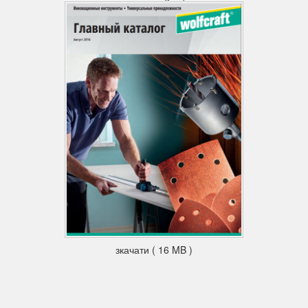
функція - фрезерувальний стіл
пристосування: поздовжній упор фрези (арт. 6901000)
дозволяє перетворити MASTER cut 2500 в повноцінний
фрезерний стіл.
Увага: фрезерувальний стіл можна використовувати тільки з
паралельним фрезеровочного упором (Art. 6901000)!
регульована по висоті панель машини для рівних переходів
функція - стіл для торцевої пили та пили для різання під
кутом
багатофункціональні отвори столу також забезпечують
сумісність з усіма торцевими пилками і пилами для різання
під кутом
функція - мобільна робоча платформа
велика робоча поверхня з протиударної деревоволокнистої
плити (ДВП) з великими можливостями затиску і монтажу
деталей.
зкачати ( 16 MB )
швидкий монтаж стаціонарного обладнання, таких як
свердлильні стійки і т. д., за рахунок прорізів для кріплення в
ДВП-плитах
міцний і стійкий, завдяки міцній підставці і регульованим по