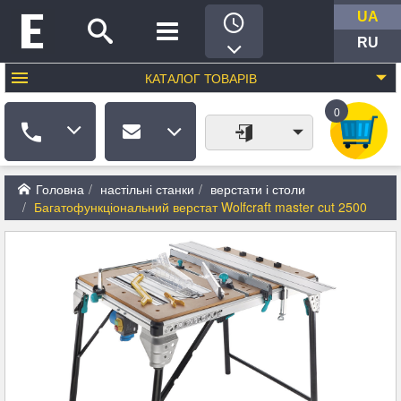
UA
RU
КАТАЛОГ
ТОВАРІВ
0
Головна
настільні станки
верстати і столи
Багатофункціональний верстат Wolfcraft master cut 2500