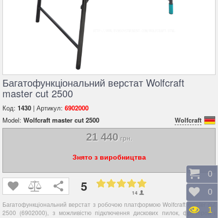
Багатофункціональний верстат Wolfcraft
master cut 2500
Код:
1430
| Артикул:
6902000
Model:
Wolfcraft master cut 2500
Wolfcraft
21 440
грн.
Знято з виробництва
Коши
0
5
Відк
0
14
Багатофункціональний верстат з робочою платформою Wolfcraft master cut
Пере
1
2500 (6902000), з можливістю підключення дискових пилок, фрезеров і