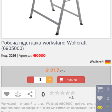
Робоча підставка workstand Wolfcraft
(6905000)
Код:
3286
| Артикул:
6905000
Wolfcraft
2 217
грн.
Купити
-
+
Коши
0
0
0
Відк
0
Workstand - опорний штатив Wolfcraft (6905000) робоча висота: 735 мм.
Пере
1
Ширина опорної поверхні: 620 мм. Максимальне навантаження: 100 кг. Вага:
3,75 кг.