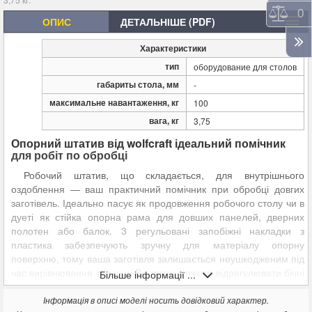
Порі
0
ОПИС
ДЕТАЛЬНІШЕ (PDF)
Характеристики
тип
оборудование для столов
габариты стола, мм
-
максимальне навантаження, кг
100
вага, кг
3,75
Опорний штатив від wolfcraft ідеальний помічник
для робіт по обробці
Робочий штатив, що складається, для внутрішнього
оздоблення — ваш практичний помічник при обробці довгих
заготівель. Ідеально пасує як продовження робочого столу чи в
дуеті як стійка опорна рама для довших панелей, дверних
полотен або балок. 3 регульовані запобіжні накладки з
пластика забезпечують зручну для матеріалу опорну
поверхню, тому ваша заготівля залишається неушкодженим під
час вирівнювання та руху. Ви також можете відрегулювати бічні
Більше інформації ...
упори відповідно до розмірів заготівлі. Вони запобігають
ковзанню заготівлі та тим самим забезпечують підтримку та
Інформація в описі моделі носить довідковий характер.