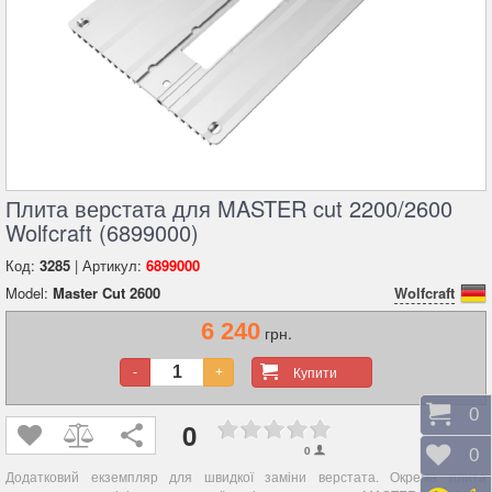
Плита верстата для MASTER cut 2200/2600
Wolfcraft (6899000)
Код:
3285
| Артикул:
6899000
Model:
Master Cut 2600
Wolfcraft
6 240
грн.
Купити
-
+
Коши
0
0
0
Відк
0
Додатковий екземпляр для швидкої заміни верстата. Окрема плита