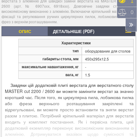
Пере
1
верстата з алюмінію для швидкої заміни верстата на MASTER cut 2200 /
2600 (арт. № 6907xxx, 6918xxx). Довговічне завдяки стабільному,
високоякісному виконанню з алюмінію. Включаючи кріпильний матеріал для
Порі
0
фіксації та регулювання ручних циркулярних пилок, лобзикових пилок та
фрез з верхнім розташуванням.
ОПИС
ДЕТАЛЬНІШЕ (PDF)
Характеристики
тип
оборудование для столов
габариты стола, мм
450x295x12.5
максимальне навантаження, кг
-
вага, кг
1.5
Завдяки цій додатковій плиті верстата для верстатного столу
MASTER cut 2200 / 2600 ви можете замінити верстат за значно
коротший час. Після того, як циркулярна пила, лобзикова пилка
або фреза верхнього розташування закріплені та
відрегульовані, ви можете просто встановити та зняти верстат
разом з плитою. Потрібний кріпильний матеріал для верстатів
входить у комплект постачання. Як і первісна плита, цей
додатковий екземпляр переконує високоякісним виконанням із
алюмінію. Дотримуватися вказівок щодо сумісності та