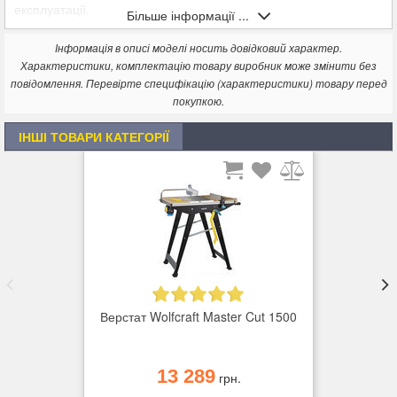
експлуатації.
Більше інформації ...
Характеристики
Інформація в описі моделі носить довідковий характер.
окрема плита верстата з алюмінію для швидкої заміни
Характеристики, комплектацію товару виробник може змінити без
верстата на MASTER cut 2200 / 2600 (арт. № 6907xxx,
повідомлення. Перевірте специфікацію (характеристики) товару перед
6918xxx)
покупкою.
довговічне завдяки стабільному, високоякісному виконанню з
алюмінію
ІНШІ ТОВАРИ КАТЕГОРІЇ
включаючи кріпильний матеріал для фіксації та регулювання
ручних циркулярних пилок, лобзикових пилок та фрез з
верхнім розташуванням
Технічні характеристики
Габаритні розміри продукту (Ш x Г x В) 450 x 295 x 12,5 мм
Маса продукту 1,5 кг
Матеріал Алюміній
Інша специфікація на продукт Матеріал для кріплення із
сталі
Верстат Wolfcraft Master Cut 1500
Комплект поставки
1 плита верстата
1 сумка з матеріалом для кріплення для верстатів
13 289
грн.