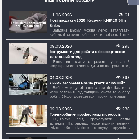
11.06.2026
61
Нові продукти 2026: Кусачки KNIPEX Slim
Knips
Завдяки цьому можна легко затягувати
кабельні стяжки, обрізати їх врівень і при
потребі знімати, не змінюючи при цьому
інструмент. Ріжучі кромки, що надійно
09.03.2026
298
фіксуються, роблять ножі Slim Knips
Інструменти для роботи з гіпсокартоном:
безпечними для транспортування та завжди
Детальний огляд
готовими до роботи.
Якщо ви плануєте ремонт у власній
квартирі, можна заощадити на інструментах,
обравши більш трудомісткий шлях. Однак,
навіть у цьому випадку, обсяг робіт має
04.03.2026
398
значення. Для простого вирівнювання стін і
Якими засобами можна різати алюміній?
стелі достатньо мінімального набору, тоді як
для створення складних багаторівневих
Вибір методу різання алюмінію багато в
стель з підсвічуванням знадобиться майже
чому залежить від товщини листа та обсягу
повний комплект.
робіт. Якщо доведеться трохи операцій і
листи не дуже товсті, достатньо
використовувати ручні інструменти. Однак
02.03.2026
236
при великій кількості розрізів або
Топ-виробники професійних пилососів
регулярному проведенні таких робіт краще
придбати більш професійне обладнання.
Оцінюючи слід враховувати безліч
Також важливо враховувати, чи потрібно
аспектів. Наприклад, може підійти певний
робити невеликий прямий надріз або
імідж або відтінок корпусу, зручність
потрібно розкроювати великі аркуші за
розміщення елементів управління? Звісно!
складними контурами.
Але це головне. Набагато критично зверне