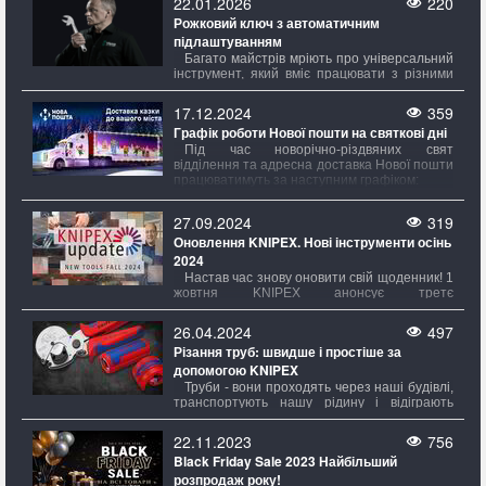
22.01.2026
220
увагу на потужність – саме вона визначає,
Рожковий ключ з автоматичним
наскільки добре прилад боротиметься з
пилом і всяким дрібним соромом, який
підлаштуванням
завжди з'являється нізвідки.
Багато майстрів мріють про універсальний
інструмент, який вміє працювати з різними
метричними та дюймовими розмірами. Вони
хочуть, щоб один ключ міг замінити цілий
17.12.2024
359
набір ріжкових ключів, автоматично
Графік роботи Нової пошти на святкові дні
підлаштовуючись під гайки та гвинти різних
діаметрів.
Під час новорічно-різдвяних свят
відділення та адресна доставка Нової пошти
працюватимуть за наступним графіком:
27.09.2024
319
Оновлення KNIPEX. Нові інструменти осінь
2024
Настав час знову оновити свій щоденник! 1
жовтня KNIPEX анонсує третє
KNIPEXоновлення цього року, та знову
приносить свіжі новинки з КНІПЕКС.
26.04.2024
497
Різання труб: швидше і простіше за
допомогою KNIPEX
Труби - вони проходять через наші будівлі,
транспортують нашу рідину і відіграють
вирішальну роль у численних галузях
промисловості. Від водопровідних та газових
22.11.2023
756
труб до систем опалення та
Black Friday Sale 2023 Найбільший
кондиціонування, труби є незамінними
розпродаж року!
будівельними елементами нашого сучасного