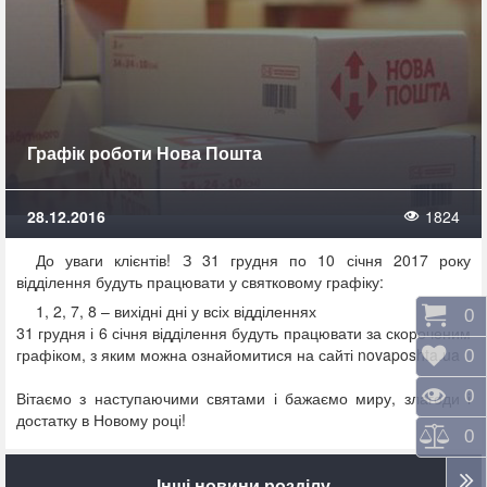
Графік роботи Нова Пошта
28.12.2016
1824
До уваги клієнтів! З 31 грудня по 10 січня 2017 року
відділення будуть працювати у святковому графіку:
1, 2, 7, 8 – вихідні дні у всіх відділеннях
Коши
0
31 грудня і 6 січня відділення будуть працювати за скороченим
графіком, з яким можна ознайомитися на сайті novaposhta.ua
Відк
0
Пере
0
Вітаємо з наступаючими святами і бажаємо миру, злагоди і
достатку в Новому році!
Порі
0
Інші новини розділу