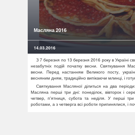
Масляна 2016
14.03.2016
З 7 березня по 13 березня 2016 року в Україні св
незабутніх подій початку весни. Святкування Мас
весни. Перед настанням Великого посту, украї
весняним дням, традиційно випікаючи млинці, і готу
Святкування Масляної ділиться на два період
Масляна перші три дні: понеділок, вівторок і се
четвер, п'ятниця, субота та неділя. У перші тр
роботами, а з четверга всі роботи припинялися, і п