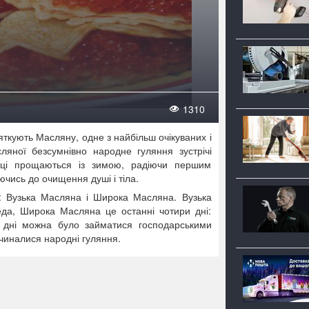
1310
яткують Масляну, одне з найбільш очікуваних і
ляної безсумнівно народне гуляння зустрічі
нці прощаються із зимою, радіючи першим
ючись до очищення душі і тіла.
и: Вузька Масляна і Широка Масляна. Вузька
реда, Широка Масляна це останні чотири дні:
и дні можна було займатися господарськими
очиналися народні гуляння.