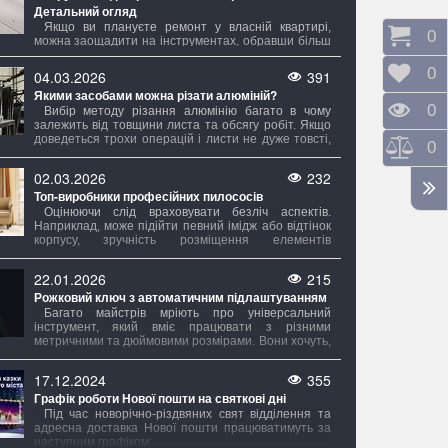
Детальний огляд
Якщо ви плануєте ремонт у власній квартирі,
Коши
0
можна заощадити на інструментах, обравши більш
трудомісткий шлях. Однак, навіть у цьому випадку,
обсяг робіт має значення. Для простого
Відк
0
04.03.2026
391
вирівнювання стін і стелі достатньо мінімального
Якими засобами можна різати алюміній?
набору, тоді як для створення складних
Пере
0
багаторівневих стель з підсвічуванням знадобиться
Вибір методу різання алюмінію багато в чому
майже повний комплект.
залежить від товщини листа та обсягу робіт. Якщо
доведеться трохи операцій і листи не дуже товсті,
Порі
0
достатньо використовувати ручні інструменти.
Однак при великій кількості розрізів або
02.03.2026
232
регулярному проведенні таких робіт краще
Топ-виробники професійних пилососів
придбати більш професійне обладнання. Також
важливо враховувати, чи потрібно робити
Оцінюючи слід враховувати безліч аспектів.
невеликий прямий надріз або потрібно
Наприклад, може підійти певний імідж або відтінок
розкроювати великі аркуші за складними
корпусу, зручність розміщення елементів
контурами.
управління? Звісно! Але це головне. Набагато
критично зверне увагу на потужність – саме вона
22.01.2026
215
визначає, наскільки добре прилад боротиметься з
Рожковий ключ з автоматичним підлаштуванням
пилом і всяким дрібним соромом, який завжди
з'являється нізвідки.
Багато майстрів мріють про універсальний
інструмент, який вміє працювати з різними
метричними та дюймовими розмірами. Вони хочуть,
щоб один ключ міг замінити цілий набір ріжкових
ключів, автоматично підлаштовуючись під гайки та
17.12.2024
355
гвинти різних діаметрів.
Графік роботи Нової пошти на святкові дні
Під час новорічно-різдвяних свят відділення та
адресна доставка Нової пошти працюватимуть за
наступним графіком: