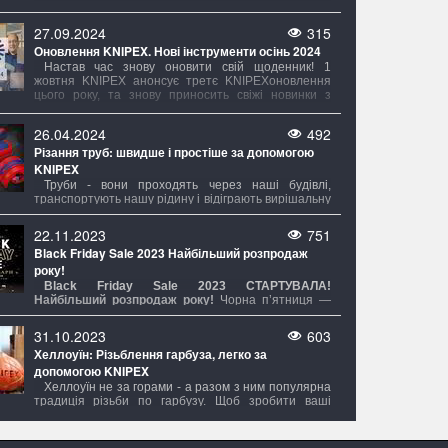
27.09.2024
315
Оновлення KNIPEX. Нові інструменти осінь 2024
Настав час знову оновити свій щоденник! 1
жовтня KNIPEX анонсує третє KNIPEXоновлення
цього року, та знову приносить свіжі новинки з
КНІПЕКС.
26.04.2024
492
Різання труб: швидше і простіше за допомогою
KNIPEX
Труби - вони проходять через наші будівлі,
транспортують нашу рідину і відіграють вирішальну
роль у численних галузях промисловості. Від
водопровідних та газових труб до систем опалення
22.11.2023
751
та кондиціонування, труби є незамінними
Black Friday Sale 2023 Найбільший розпродаж
будівельними елементами нашого сучасного світу.
року!
Black Friday Sale 2023 СТАРТУВAЛА!
Найбільший розпродаж року!
Чорна п’ятниця —
найбільший розпродаж року, який пройде з 23.11.23
до 30.11.23 в магазині Evroinstrument.com. На вас
31.10.2023
603
чекають знижки на всі товари. Чорна п’ятниця —
Хеллоуїн: Різьблення гарбуза, легко за
той день, коли можна зробити бажану покупку зі
допомогою KNIPEX
знижкою на всі товари незалежно від суми покупки.
Хеллоуїн не за горами - а разом з ним популярна
традиція різьби по гарбузу. Щоб зробити ваші
гарбузи надзвичайно моторошними та вражаючими
в цьому році,
KNIPEX
представляє не тільки
CutiX® Універсальний ніж, але також і Складний ніж