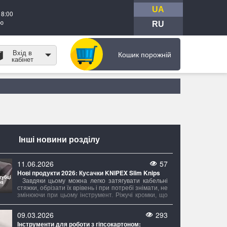
UA
18:00
тю
RU
Вхід в
Кошик порожній
кабінет
Інші новини розділу
11.06.2026
57
Нові продукти 2026: Кусачки KNIPEX Slim Knips
Завдяки цьому можна легко затягувати кабельні
стяжки, обрізати їх врівень і при потребі знімати, не
змінюючи при цьому інструмент. Ріжучі кромки, що
надійно фіксуються, роблять ножі Slim Knips
безпечними для транспортування та завжди
09.03.2026
293
готовими до роботи.
Інструменти для роботи з гіпсокартоном: