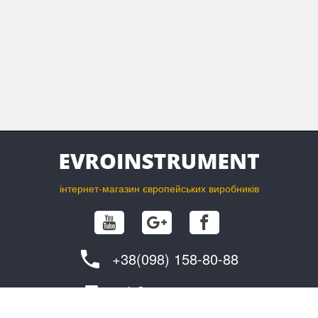
кабелів і зачисток - найважливіші
інструменти для вашого досвіду різьблення з
гарбуза.
інтернет-магазин європейських виробників
+38(098) 158-80-88
info@evroinstrument.com