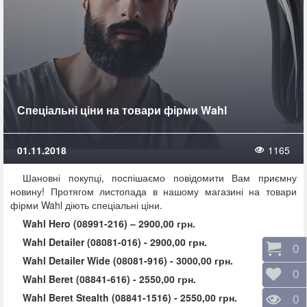
Спеціальні ціни на товари фірми Wahl
01.11.2018
1165
Шановні покупці, поспішаємо повідомити Вам приємну
новину! Протягом листопада в нашому магазині на товари
фірми
Wahl
діють спеціальні ціни.
Wahl Hero (08991-216) – 2900,00 грн.
Wahl Detailer (08081-016) - 2900,00 грн.
Коши
0
Wahl Detailer Wide (08081-916) - 3000,00 грн.
Відк
0
Wahl Beret (08841-616)
- 2550,00 грн.
Wahl Beret Stealth (08841-1516
)
- 2550,00 грн.
Пере
0