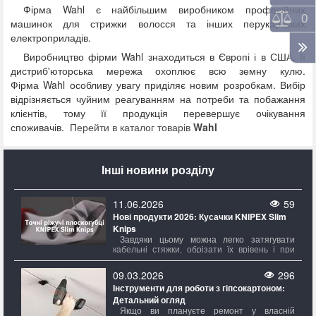
Фірма
Wahl
є найбільшим виробником професійних
Порі
0
машинок для стрижки волосся та інших перукарських
електроприладів.
Виробництво фірми
Wahl
знаходиться в Європі і в США. Її
дистриб'юторська мережа охоплює всю земну кулю.
Фірма
Wahl
особливу увагу приділяє новим розробкам. Вибір
відрізняється чуйним реагуванням на потреби та побажання
клієнтів, тому її продукція перевершує очікування
споживачів.
Перейти в каталог товарів
Wahl
Інші новини розділу
11.06.2026
59
Нові продукти 2026: Кусачки KNIPEX Slim
Knips
Завдяки цьому можна легко затягувати
кабельні стяжки, обрізати їх врівень і при
потребі знімати, не змінюючи при цьому
інструмент. Ріжучі кромки, що надійно
09.03.2026
296
фіксуються, роблять ножі Slim Knips
Інструменти для роботи з гіпсокартоном:
безпечними для транспортування та завжди
Детальний огляд
готовими до роботи.
Якщо ви плануєте ремонт у власній