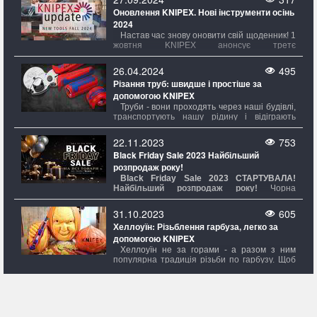
Оновлення KNIPEX. Нові інструменти осінь
2024
Настав час знову оновити свій щоденник! 1
жовтня KNIPEX анонсує третє
KNIPEXоновлення цього року, та знову
приносить свіжі новинки з КНІПЕКС.
26.04.2024
495
Різання труб: швидше і простіше за
допомогою KNIPEX
Труби - вони проходять через наші будівлі,
транспортують нашу рідину і відіграють
вирішальну роль у численних галузях
промисловості. Від водопровідних та газових
22.11.2023
753
труб до систем опалення та
Black Friday Sale 2023 Найбільший
кондиціонування, труби є незамінними
розпродаж року!
будівельними елементами нашого сучасного
світу.
Black Friday Sale 2023 СТАРТУВAЛА!
Найбільший розпродаж року!
Чорна
п’ятниця — найбільший розпродаж року,
який пройде з 23.11.23 до 30.11.23 в магазині
31.10.2023
605
Evroinstrument.com. На вас чекають знижки
Хеллоуїн: Різьблення гарбуза, легко за
на всі товари. Чорна п’ятниця — той день,
допомогою KNIPEX
коли можна зробити бажану покупку зі
знижкою на всі товари незалежно від суми
Хеллоуїн не за горами - а разом з ним
покупки.
популярна традиція різьби по гарбузу. Щоб
зробити ваші гарбузи надзвичайно
моторошними та вражаючими в цьому
році,
KNIPEX
представляє не тільки
CutiX® Універсальний ніж, але також
і Складний ніж для електриків і наші ножі для