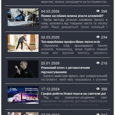
квартирі, можна заощадити на інструментах,
обравши більш трудомісткий шлях. Однак,
навіть у цьому випадку, обсяг робіт має
04.03.2026
396
значення. Для простого вирівнювання стін і
Якими засобами можна різати алюміній?
стелі достатньо мінімального набору, тоді як
для створення складних багаторівневих
Вибір методу різання алюмінію багато в
стель з підсвічуванням знадобиться майже
чому залежить від товщини листа та обсягу
повний комплект.
робіт. Якщо доведеться трохи операцій і
листи не дуже товсті, достатньо
використовувати ручні інструменти. Однак
02.03.2026
234
при великій кількості розрізів або
Топ-виробники професійних пилососів
регулярному проведенні таких робіт краще
придбати більш професійне обладнання.
Оцінюючи слід враховувати безліч
Також важливо враховувати, чи потрібно
аспектів. Наприклад, може підійти певний
робити невеликий прямий надріз або
імідж або відтінок корпусу, зручність
потрібно розкроювати великі аркуші за
розміщення елементів управління? Звісно!
складними контурами.
Але це головне. Набагато критично зверне
22.01.2026
216
увагу на потужність – саме вона визначає,
Рожковий ключ з автоматичним
наскільки добре прилад боротиметься з
пилом і всяким дрібним соромом, який
підлаштуванням
завжди з'являється нізвідки.
Багато майстрів мріють про універсальний
інструмент, який вміє працювати з різними
метричними та дюймовими розмірами. Вони
хочуть, щоб один ключ міг замінити цілий
17.12.2024
356
набір ріжкових ключів, автоматично
Графік роботи Нової пошти на святкові дні
підлаштовуючись під гайки та гвинти різних
діаметрів.
Під час новорічно-різдвяних свят
відділення та адресна доставка Нової пошти
працюватимуть за наступним графіком:
27.09.2024
317