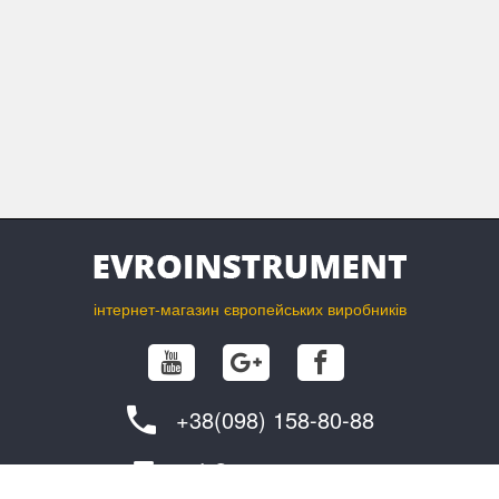
і Складний ніж для електриків і наші ножі для
кабелів і зачисток - найважливіші
інструменти для вашого досвіду різьблення з
гарбуза.
інтернет-магазин європейських виробників
+38(098) 158-80-88
info@evroinstrument.com