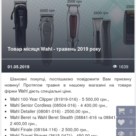
Товар місяця Wahl - травень 2019 року
01.05.2019
1639
Шановні покупці, поспішаємо повідомити Вам приємну
новину! Протягом травня в нашому магазині на товари
фірми Wahl діють спеціальні ціни.
Wahl 100-Year Clipper (81919-016) - 5 500,00 грн.,
Wahl Senior Cordless (08504-016) - 4 400,00 грн.,
Wahl Detailer (08081-016) - 2500,00 грн.,
Коши
0
Wahl Beret та Wahl Beret Stealth (08841-616 та 08841-1516) -
Відк
0
2 400,00 грн.,
Wahl Finale (08164-116) - 2 500,00 грн.,
Пере
0
Wahl Travel Shaver (3615-0471) - 450,00 грн.