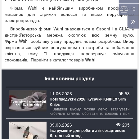
Фірма Wahl є найбільшим виробником професійних
Порі
0
машинок для стрижки волосся та інших перукарських
електроприладів.
Виробництво фірми Wahl знаходиться в Європі і в США. Її
дистриб'юторська мережа охоплює всю земну кулю.
Фірма Wahl особливу увагу приділяє новим розробкам. Вибір
відрізняється чуйним реагуванням на потреби та побажання
клієнтів, тому її продукція перевершує очікування
споживачів.
Перейти в каталог товарів
Wahl
Інші новини розділу
11.06.2026
58
Нові продукти 2026: Кусачки KNIPEX Slim
Knips
Завдяки цьому можна легко затягувати
кабельні стяжки, обрізати їх врівень і при
потребі знімати, не змінюючи при цьому
інструмент. Ріжучі кромки, що надійно
09.03.2026
295
фіксуються, роблять ножі Slim Knips
Інструменти для роботи з гіпсокартоном:
безпечними для транспортування та завжди
Детальний огляд
готовими до роботи.