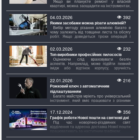
Якщо ви плануєте ремонт у власній
квартирі, можна заощадити на інструментах,
обравши більш трудомісткий шлях. Однак,
навіть у цьому випадку, обсяг робіт має
04.03.2026
392
значення. Для простого вирівнювання стін і
Якими засобами можна різати алюміній?
стелі достатньо мінімального набору, тоді як
для створення складних багаторівневих
Вибір методу різання алюмінію багато в
стель з підсвічуванням знадобиться майже
чому залежить від товщини листа та обсягу
повний комплект.
робіт. Якщо доведеться трохи операцій і
листи не дуже товсті, достатньо
використовувати ручні інструменти. Однак
02.03.2026
232
при великій кількості розрізів або
Топ-виробники професійних пилососів
регулярному проведенні таких робіт краще
придбати більш професійне обладнання.
Оцінюючи слід враховувати безліч
Також важливо враховувати, чи потрібно
аспектів. Наприклад, може підійти певний
робити невеликий прямий надріз або
імідж або відтінок корпусу, зручність
потрібно розкроювати великі аркуші за
розміщення елементів управління? Звісно!
складними контурами.
Але це головне. Набагато критично зверне
22.01.2026
216
увагу на потужність – саме вона визначає,
Рожковий ключ з автоматичним
наскільки добре прилад боротиметься з
пилом і всяким дрібним соромом, який
підлаштуванням
завжди з'являється нізвідки.
Багато майстрів мріють про універсальний
інструмент, який вміє працювати з різними
метричними та дюймовими розмірами. Вони
хочуть, щоб один ключ міг замінити цілий
17.12.2024
356
набір ріжкових ключів, автоматично
Графік роботи Нової пошти на святкові дні
підлаштовуючись під гайки та гвинти різних
діаметрів.
Під час новорічно-різдвяних свят
відділення та адресна доставка Нової пошти
працюватимуть за наступним графіком: