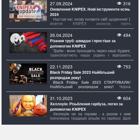
27.09.2024
316
Оновлення KNIPEX. Нові інструменти осінь
2024
Настав час знову оновити свій щоденник! 1
жовтня KNIPEX анонсує третє
KNIPEXоновлення цього року, та знову
приносить свіжі новинки з КНІПЕКС.
26.04.2024
494
Різання труб: швидше і простіше за
допомогою KNIPEX
Труби - вони проходять через наші будівлі,
транспортують нашу рідину і відіграють
вирішальну роль у численних галузях
промисловості. Від водопровідних та газових
22.11.2023
753
труб до систем опалення та
Black Friday Sale 2023 Найбільший
кондиціонування, труби є незамінними
розпродаж року!
будівельними елементами нашого сучасного
світу.
Black Friday Sale 2023 СТАРТУВAЛА!
Найбільший розпродаж року!
Чорна
п’ятниця — найбільший розпродаж року,
який пройде з 23.11.23 до 30.11.23 в магазині
31.10.2023
604
Evroinstrument.com. На вас чекають знижки
Хеллоуїн: Різьблення гарбуза, легко за
на всі товари. Чорна п’ятниця — той день,
допомогою KNIPEX
коли можна зробити бажану покупку зі
знижкою на всі товари незалежно від суми
Хеллоуїн не за горами - а разом з ним
покупки.
популярна традиція різьби по гарбузу. Щоб
зробити ваші гарбузи надзвичайно
моторошними та вражаючими в цьому
році,
KNIPEX
представляє не тільки
CutiX® Універсальний ніж, але також